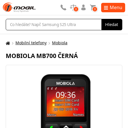
Menu
0
0
Vyhledávání
Hledat
Mobilní telefony
Mobiola
Zde
se
MOBIOLA MB700 ČERNÁ
nacházíte: