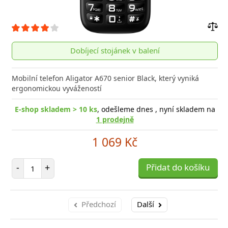
Přid
do
Dobíjecí stojánek v balení
poro
Mobilní telefon Aligator A670 senior Black, který vyniká
ergonomickou vyvážeností
E-shop skladem > 10 ks
, odešleme dnes , nyní skladem na
1 prodejně
1 069 Kč
Počet položek
-
+
Přidat do košíku
Předchozí
Další