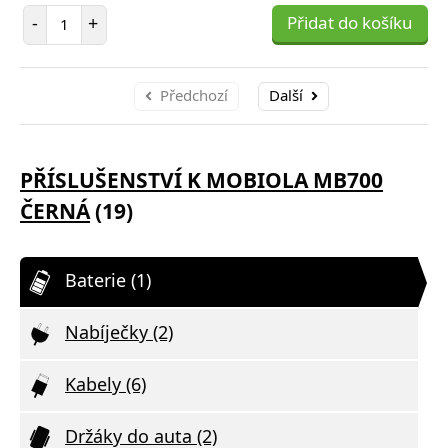
Počet položek
-
+
Přidat do košíku
Předchozí
Další
PŘÍSLUŠENSTVÍ K MOBIOLA MB700
ČERNÁ
(19)
Baterie (1)
Nabíječky (2)
Kabely (6)
Držáky do auta (2)