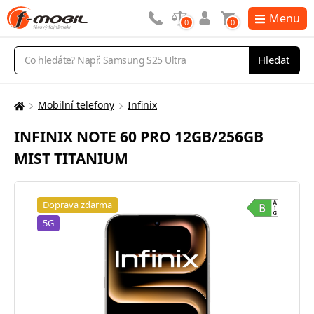
Menu
0
0
Vyhledávání
Hledat
Mobilní telefony
Infinix
Zde
se
INFINIX NOTE 60 PRO 12GB/256GB
nacházíte:
MIST TITANIUM
Doprava zdarma
5G