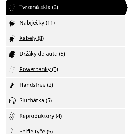
Tvrzená skla (2)
Nabíječky (11)
Kabely (8)
Držáky do auta (5)
Powerbanky (5)
Handsfree (2)
Sluchátka (5)
Reproduktory (4)
Selfie tyče (5)