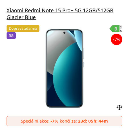
Xiaomi Redmi Note 15 Pro+ 5G 12GB/512GB
Glacier Blue
Doprava zdarma
5G
-7%
Přid
do
Speciální akce:
-7%
končí za:
23d: 05h: 44m
poro