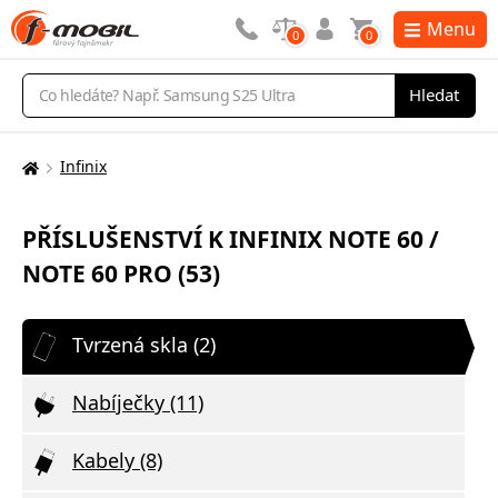
Menu
0
0
Vyhledávání
Hledat
Infinix
Zde
se
nacházíte:
PŘÍSLUŠENSTVÍ K INFINIX NOTE 60 /
NOTE 60 PRO (53)
Tvrzená skla (2)
Nabíječky (11)
Kabely (8)