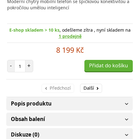
Moderní chytrý mobilní telefon se špičkovou konektivitou a
poro
pokročilou umělou inteligencí
E-shop skladem > 10 ks
, odešleme zítra , nyní skladem na
1 prodejně
8 199 Kč
Počet položek
-
+
Přidat do košíku
Předchozí
Další
Popis produktu
Obsah balení
Diskuze (0)