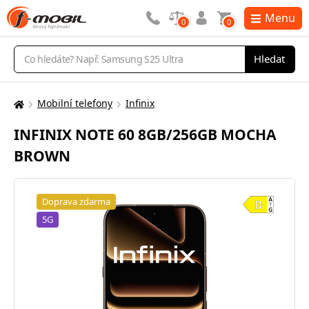
Menu
0
0
Vyhledávání
Hledat
Mobilní telefony
Infinix
Zde
se
INFINIX NOTE 60 8GB/256GB MOCHA
nacházíte:
BROWN
Doprava zdarma
5G