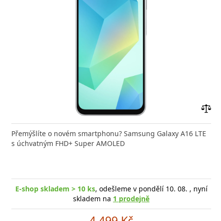
Přid
do
Přemýšlíte o novém smartphonu? Samsung Galaxy A16 LTE
poro
s úchvatným FHD+ Super AMOLED
E-shop skladem > 10 ks
, odešleme v pondělí 10. 08. , nyní
skladem na
1 prodejně
4 499 Kč