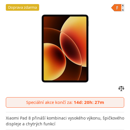
Doprava zdarma
Přid
do
Speciální akce končí za:
14d: 20h: 27m
poro
Xiaomi Pad 8 přináší kombinaci vysokého výkonu, špičkového
displeje a chytrých funkcí