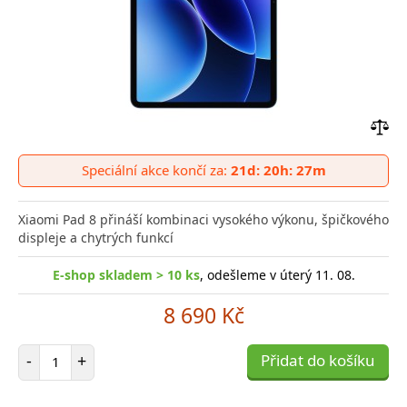
Přid
do
Speciální akce končí za:
21d: 20h: 27m
poro
Xiaomi Pad 8 přináší kombinaci vysokého výkonu, špičkového
displeje a chytrých funkcí
E-shop skladem > 10 ks
, odešleme v úterý 11. 08.
8 690 Kč
Počet položek
-
+
Přidat do košíku