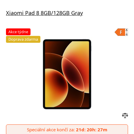
Xiaomi Pad 8 8GB/128GB Gray
Akce týdne
Doprava zdarma
Přid
do
Speciální akce končí za:
21d: 20h: 27m
poro