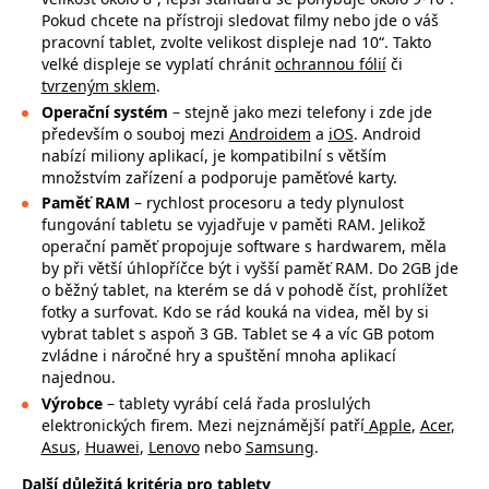
Pokud chcete na přístroji sledovat filmy nebo jde o váš
pracovní tablet, zvolte velikost displeje nad 10“. Takto
velké displeje se vyplatí chránit
ochrannou fólií
či
tvrzeným sklem
.
Operační systém
– stejně jako mezi telefony i zde jde
především o souboj mezi
Androidem
a
iOS
. Android
nabízí miliony aplikací, je kompatibilní s větším
množstvím zařízení a podporuje paměťové karty.
Paměť RAM
– rychlost procesoru a tedy plynulost
fungování tabletu se vyjadřuje v paměti RAM. Jelikož
operační paměť propojuje software s hardwarem, měla
by při větší úhlopříčce být i vyšší paměť RAM. Do 2GB jde
o běžný tablet, na kterém se dá v pohodě číst, prohlížet
fotky a surfovat. Kdo se rád kouká na videa, měl by si
vybrat tablet s aspoň 3 GB. Tablet se 4 a víc GB potom
zvládne i náročné hry a spuštění mnoha aplikací
najednou.
Výrobce
– tablety vyrábí celá řada proslulých
elektronických firem. Mezi nejznámější patří
Apple
,
Acer
,
Asus
,
Huawei
,
Lenovo
nebo
Samsung
.
Další důležitá kritéria pro tablety