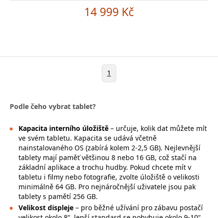
14 999 Kč
1
Podle čeho vybrat tablet?
Kapacita interního úložiště
– určuje, kolik dat můžete mít
ve svém tabletu. Kapacita se udává včetně
nainstalovaného OS (zabírá kolem 2-2,5 GB). Nejlevnější
tablety mají paměť většinou 8 nebo 16 GB, což stačí na
základní aplikace a trochu hudby. Pokud chcete mít v
tabletu i filmy nebo fotografie, zvolte úložiště o velikosti
minimálně 64 GB. Pro nejnáročnější uživatele jsou pak
tablety s pamětí 256 GB.
Velikost displeje
– pro běžné užívání pro zábavu postačí
velikost okolo 8“, lepší standard se pohybuje okolo 9-10“.