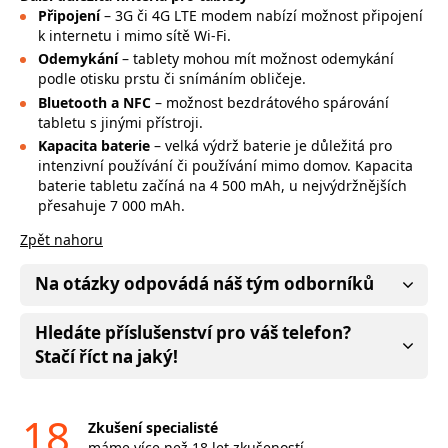
Připojení
– 3G či 4G LTE modem nabízí možnost připojení
k internetu i mimo sítě Wi-Fi.
Odemykání
– tablety
mohou mít možnost odemykání
podle otisku prstu či snímáním obličeje.
Bluetooth a NFC
– možnost bezdrátového spárování
tabletu s jinými přístroji.
Kapacita baterie
– velká výdrž baterie je důležitá pro
intenzivní používání či používání mimo domov. Kapacita
baterie tabletu začíná na 4 500 mAh, u nejvýdržnějších
přesahuje 7 000 mAh.
Zpět nahoru
Na otázky odpovádá náš tým odborníků
Hledáte příslušenství pro váš telefon?
Stačí říct na jaký!
18
Zkušení specialisté
máme více než 18 let zkušeností