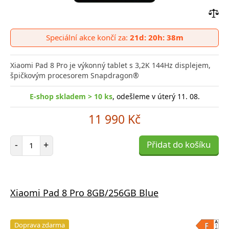
Přid
do
Speciální akce končí za:
21d: 20h: 38m
poro
Xiaomi Pad 8 Pro je výkonný tablet s 3,2K 144Hz displejem,
špičkovým procesorem Snapdragon®
E-shop skladem > 10 ks
, odešleme v úterý 11. 08.
11 990 Kč
Počet položek
-
+
Přidat do košíku
Xiaomi Pad 8 Pro 8GB/256GB Blue
Doprava zdarma