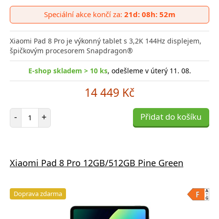
Přid
do
Speciální akce končí za:
21d: 08h: 52m
poro
Xiaomi Pad 8 Pro je výkonný tablet s 3,2K 144Hz displejem,
špičkovým procesorem Snapdragon®
E-shop skladem > 10 ks
, odešleme v úterý 11. 08.
14 449 Kč
Počet položek
-
+
Přidat do košíku
Xiaomi Pad 8 Pro 12GB/512GB Pine Green
Doprava zdarma