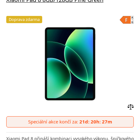
Doprava zdarma
Přid
do
Speciální akce končí za:
21d: 20h: 27m
poro
Xiaomi Pad 8 přináší kombinaci vysokého výkonu, špičkového