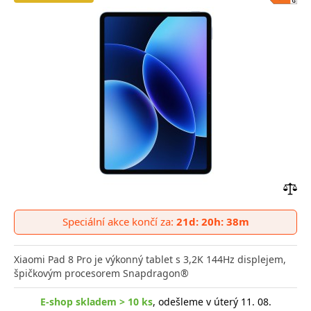
Přid
do
Speciální akce končí za:
21d: 20h: 38m
poro
Xiaomi Pad 8 Pro je výkonný tablet s 3,2K 144Hz displejem,
špičkovým procesorem Snapdragon®
E-shop skladem > 10 ks
, odešleme v úterý 11. 08.