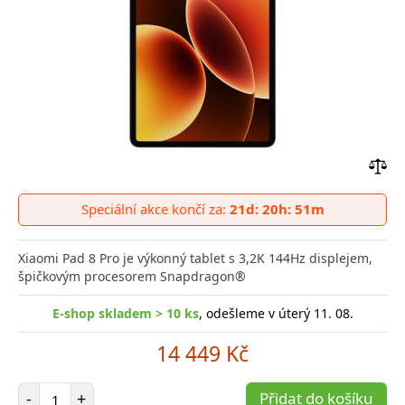
Přid
do
Speciální akce končí za:
21d: 20h: 51m
poro
Xiaomi Pad 8 Pro je výkonný tablet s 3,2K 144Hz displejem,
špičkovým procesorem Snapdragon®
E-shop skladem > 10 ks
, odešleme v úterý 11. 08.
14 449 Kč
Počet položek
-
+
Přidat do košíku