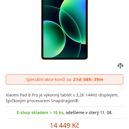
Přid
do
Speciální akce končí za:
21d: 08h: 39m
poro
Xiaomi Pad 8 Pro je výkonný tablet s 3,2K 144Hz displejem,
špičkovým procesorem Snapdragon®
E-shop skladem > 10 ks
, odešleme v úterý 11. 08.
14 449 Kč