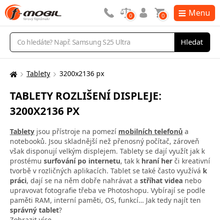
Menu
0
0
Vyhledávání
Hledat
Tablety
3200x2136 px
Zde
se
TABLETY ROZLIŠENÍ DISPLEJE:
nacházíte:
3200X2136 PX
Tablety
jsou přístroje na pomezí
mobilních telefonů
a
notebooků. Jsou skladnější než přenosný počítač, zároveň
však disponují velkým displejem. Tablety se dají využít jak k
prostému
surfování po internetu
, tak k
hraní her
či kreativní
tvorbě v rozličných aplikacích. Tablet se také často využívá
k
práci
, dají se na něm dobře nahrávat a
stříhat videa
nebo
upravovat fotografie třeba ve Photoshopu. Vybírají se podle
paměti RAM, interní paměti, OS, funkcí… Jak tedy najít ten
správný tablet
?
Zobrazit více