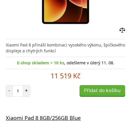
Přid
do
Xiaomi Pad 8 přináší kombinaci vysokého výkonu, špičkového
poro
displeje a chytrých funkcí
E-shop skladem > 10 ks
, odešleme v úterý 11. 08.
11 519 Kč
Počet položek
-
+
Přidat do košíku
Xiaomi Pad 8 8GB/256GB Blue