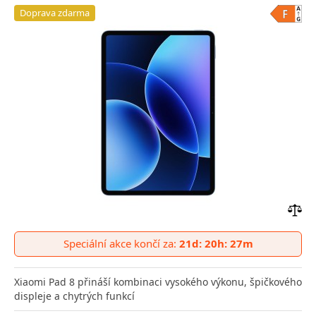
Doprava zdarma
Přid
do
Speciální akce končí za:
21d: 20h: 27m
poro
Xiaomi Pad 8 přináší kombinaci vysokého výkonu, špičkového
displeje a chytrých funkcí