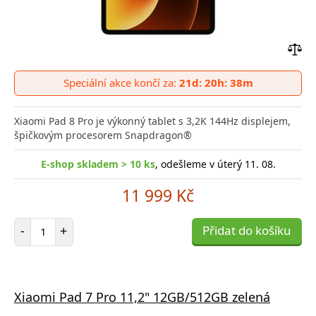
Přid
do
Speciální akce končí za:
21d: 20h: 38m
poro
Xiaomi Pad 8 Pro je výkonný tablet s 3,2K 144Hz displejem,
špičkovým procesorem Snapdragon®
E-shop skladem > 10 ks
, odešleme v úterý 11. 08.
11 999 Kč
Počet položek
-
+
Přidat do košíku
Xiaomi Pad 7 Pro 11,2" 12GB/512GB zelená