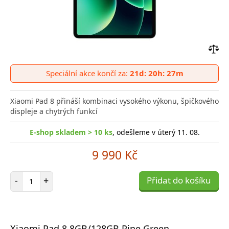
Přid
do
Speciální akce končí za:
21d: 20h: 27m
poro
Xiaomi Pad 8 přináší kombinaci vysokého výkonu, špičkového
displeje a chytrých funkcí
E-shop skladem > 10 ks
, odešleme v úterý 11. 08.
9 990 Kč
Počet položek
-
+
Přidat do košíku
Xiaomi Pad 8 8GB/128GB Pine Green