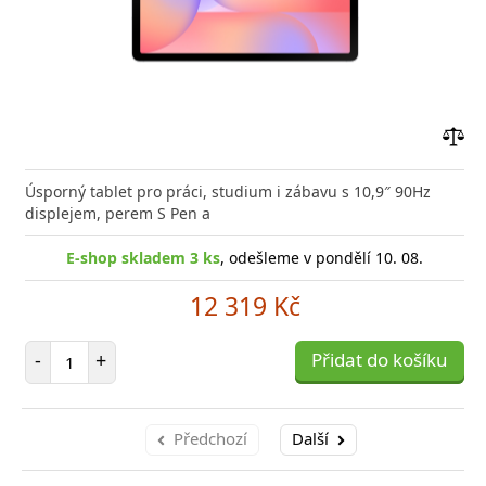
Přid
do
Úsporný tablet pro práci, studium i zábavu s 10,9″ 90Hz
poro
displejem, perem S Pen a
E-shop skladem 3 ks
, odešleme v pondělí 10. 08.
12 319 Kč
Počet položek
-
+
Přidat do košíku
Předchozí
Další