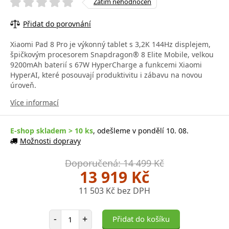
Zatím nehodnocen
Přidat do porovnání
Xiaomi Pad 8 Pro je výkonný tablet s 3,2K 144Hz displejem,
špičkovým procesorem Snapdragon® 8 Elite Mobile, velkou
9200mAh baterií s 67W HyperCharge a funkcemi Xiaomi
HyperAI, které posouvají produktivitu i zábavu na novou
úroveň.
Více informací
E-shop skladem > 10 ks
, odešleme v pondělí 10. 08.
Možnosti dopravy
Doporučená: 14 499 Kč
13 919 Kč
11 503 Kč bez DPH
Počet položek
-
+
Přidat do košíku