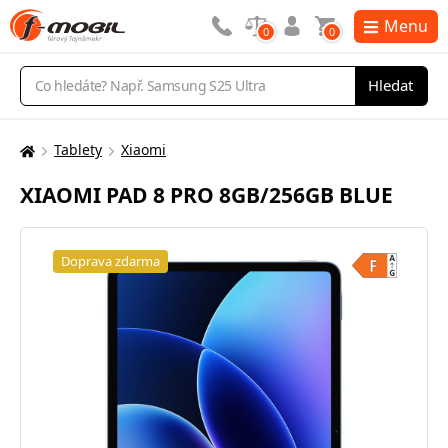
Menu
0
0
Vyhledávání
Hledat
Tablety
Xiaomi
Zde
se
XIAOMI PAD 8 PRO 8GB/256GB BLUE
nacházíte:
Doprava zdarma