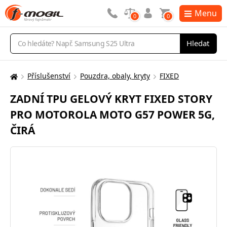
Menu
0
0
Vyhledávání
Hledat
Příslušenství
Pouzdra, obaly, kryty
FIXED
Zde
se
ZADNÍ TPU GELOVÝ KRYT FIXED STORY
nacházíte:
PRO MOTOROLA MOTO G57 POWER 5G,
ČIRÁ