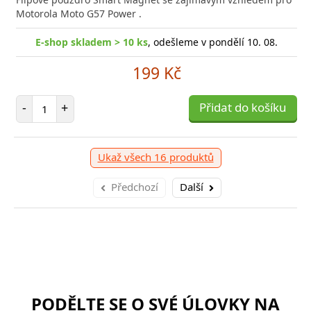
tovými sluchátky Xiaomi
 s pokročilými funkcemi
Motorola Moto G57 Power .
Trix Sl
elegan
p skladem > 10 ks
E-shop skladem > 10 ks
, odešleme zítra , nyní skladem na
, odešleme v pondělí 10. 08.
1 prodejně
E
199 Kč
1 790 Kč
shop skladem > 10 ks
, odešleme v pondělí 10. 08.
E-
Počet položek
-
+
Přidat do košíku
očet položek
P
999 Kč
+
Přidat do košíku
-
očet položek
P
+
Přidat do košíku
-
Ukaž všech 16 produktů
Předchozí
Další
PODĚLTE SE O SVÉ ÚLOVKY NA