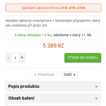
Přid
do
Speciální akce končí za:
21d: 21h: 27m
poro
Hledáte výkonný smartphone s bleskovým připojením, který
vás nezklame při práci ani
E-shop skladem > 5 ks
, odešleme v úterý 11. 08.
5 389 Kč
Počet položek
-
+
Přidat do košíku
Předchozí
Další
Popis produktu
Obsah balení