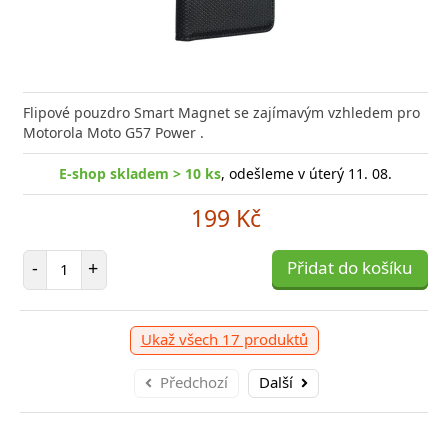
ejte si dokonalý zvuk a dlouhotrvající pohodlí s
 hodinky Niceboy WATCH 4 kombinují elegantní
Flipové pouzdro Smart Magnet se zajímavým vzhledem pro
Elegant
Carneo 
tovými sluchátky Xiaomi
 s pokročilými funkcemi
Motorola Moto G57 Power .
Trix Sl
elegan
E-shop skladem > 10 ks
, odešleme v úterý 11. 08.
p skladem > 10 ks
, odešleme zítra , nyní skladem na
199 Kč
1 prodejně
-shop skladem > 10 ks
, odešleme v úterý 11. 08.
E
Počet položek
1 790 Kč
-
+
Přidat do košíku
999 Kč
očet položek
P
+
Přidat do košíku
-
očet položek
P
+
Přidat do košíku
-
Ukaž všech 17 produktů
Předchozí
Další