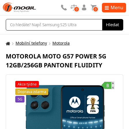
Menu
0
0
Vyhledávání
Hledat
Mobilní telefony
Motorola
Zde
se
MOTOROLA MOTO G57 POWER 5G
nacházíte:
12GB/256GB PANTONE FLUIDITY
Akce týdne
Doprava zdarma
5G