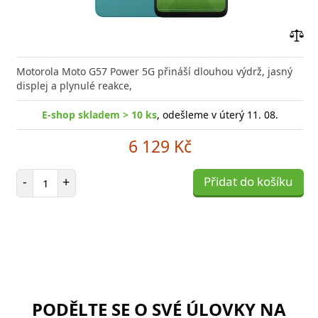
Přid
do
Motorola Moto G57 Power 5G přináší dlouhou výdrž, jasný
poro
displej a plynulé reakce,
E-shop skladem > 10 ks
, odešleme v úterý 11. 08.
6 129 Kč
Počet položek
-
+
Přidat do košíku
PODĚLTE SE O SVÉ ÚLOVKY NA