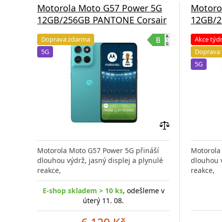
Motorola Moto G57 Power 5G
Motoro
12GB/256GB PANTONE Corsair
12GB/2
Doprava zdarma
Akce týd
5G
Doprava
5G
Přidat
do
Motorola Moto G57 Power 5G přináší
Motorola
porovnání
dlouhou výdrž, jasný displej a plynulé
dlouhou v
reakce,
reakce,
E-shop skladem > 10 ks
, odešleme v
úterý 11. 08.