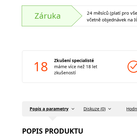
24 měsíců (platí pro vš
Záruka
včetně objednávek na I
18
Zkušení specialisté
máme více než 18 let
zkušeností
Popis a parametry
Diskuze (0)
Hodn
POPIS PRODUKTU