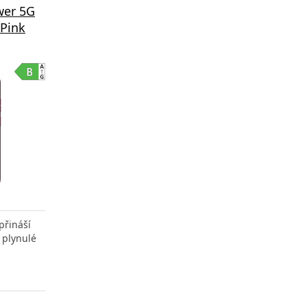
wer 5G
Pink
přináší
 plynulé