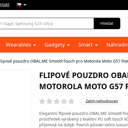
ntakt
Hledat
Wearables
Gadgety
Smart
Náhradní
Flipové pouzdro OBAL:ME SmoothTouch pro Motorola Moto G57 Pow
FLIPOVÉ POUZDRO OB
MOTOROLA MOTO G57 
Zatím nehodnocen
Elegantní flipové pouzdro OBAL:ME SmoothTou
prostředek vyrobený z kvalitní PU soft touch ků
příjemná na dotyk. Povrch působí velmi luxus