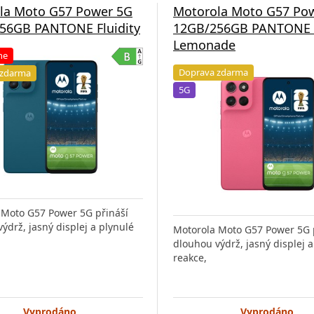
la Moto G57 Power 5G
Motorola Moto G57 Po
56GB PANTONE Fluidity
12GB/256GB PANTONE 
Lemonade
ne
Doprava zdarma
 zdarma
5G
 Moto G57 Power 5G přináší
ýdrž, jasný displej a plynulé
Motorola Moto G57 Power 5G 
dlouhou výdrž, jasný displej a
reakce,
Vyprodáno
Vyprodáno