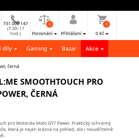
731 000 147
0
0
(7:30–17
hod.)
Porovnání
Přihlášení
0
Kč
 díly
Gaming
Bazar
Akce
er, černá
AL:ME SMOOTHTOUCH PRO
POWER, ČERNÁ
ch pro Motorola Moto G57 Power. Praktický ochranný
že, která je nejen krásná na pohled, ale i neuvěřitelně
ně.