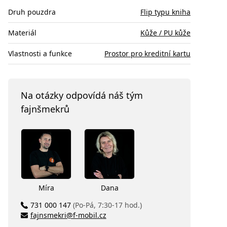
Druh pouzdra
Flip typu kniha
Materiál
Kůže / PU kůže
Vlastnosti a funkce
Prostor pro kreditní kartu
Na otázky odpovídá náš tým
fajnšmekrů
Míra
Dana
731 000 147
(Po-Pá, 7:30-17 hod.)
fajnsmekri@f-mobil.cz