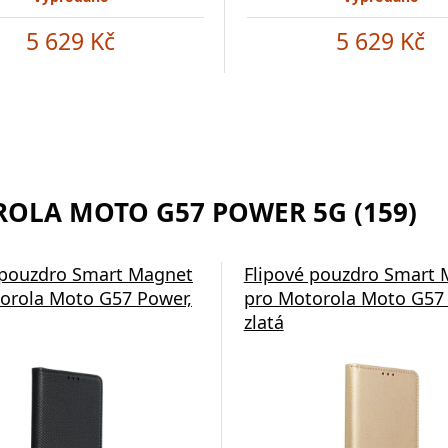
5 629 Kč
5 629 Kč
ROLA MOTO G57 POWER 5G (159)
Pods LCD + ANC černá
 pouzdro Smart Magnet
Anker soundcore P41i
Flipové pouzdro Smart
orola Moto G57 Power,
Bluetooth sluchátka bílá
pro Motorola Moto G57 
zlatá
Doprava zdarma