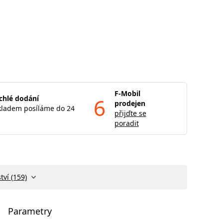
F-Mobil
chlé dodání
6
prodejen
kladem posíláme do 24
přijďte se
poradit
tví (159)
Parametry