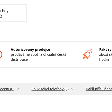
echny –
Č)
Autorizovaný prodejce
Fakt ry
prodáváme zboží z oficiální české
zboží s
distribuce
hodin
ocení (0)
Související telefony (3)
Další příslušens