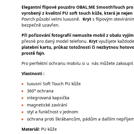
Elegantní flipové
pouzdro OBAL:ME SmoothTouch pro 
vyrobený z kvalitní PU soft touch kůže, která je nejen
Povrch působí velmi luxusně.
Kryt
s flipovým otevírání
bezpečně uzavřen.
Při pořizování fotografií nemusíte mobil z obalu vyjí
přesné pro daný model telefonu.
Kryt
využijete každod
platební kartu, průkaz totožnosti či nezbytnou hotovo
prostě fajn.
Pro perfektní ochranu mobilu si u nás můžete zakoupit 
Vlastnosti :
luxusní Soft Touch PU kůže
360° ochrana
integrovaná kapsička
magnetické zavírání
styl a funkčnost v jednom
ochrana proti škrábancům, pádům a dalším nepříje
Materiál:
PU kůže