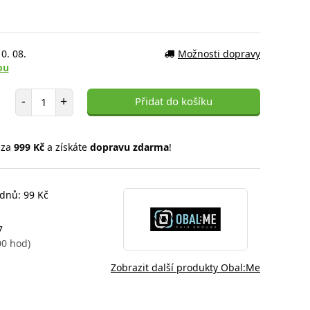
0. 08.
Možnosti dopravy
ou
Počet položek
-
+
Přidat do košíku
 za
999 Kč
a získáte
dopravu zdarma
!
 dnů: 99 Kč
7
00 hod)
Zobrazit další produkty Obal:Me