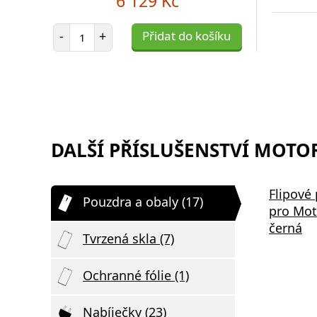
6 129 Kč
Počet položek
-
+
Přidat do košíku
DALŠÍ PŘÍSLUŠENSTVÍ MOTO
Aligator Pods ANC černá
Aligator 
Flipové
Pouzdra a obaly (17)
pro Mot
černá
Tvrzená skla (7)
Ochranné fólie (1)
Nabíječky (23)