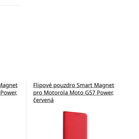
 Magnet
Anker soundcore V40
Flipové pouzdro Smart Magnet
Swis
Fli
Power,
Bluetooth sluchátka černá
pro Motorola Moto G57 Power,
pro
červená
mo
Doprava zdarma