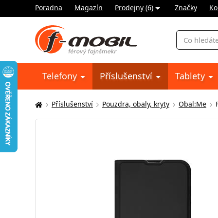
Poradna
Magazín
Prodejny (6)
Značky
Ko
Vyhledávání
Telefony
Příslušenství
Tablety
Příslušenství
Pouzdra, obaly, kryty
Obal:Me
Zde
se
nacházíte: