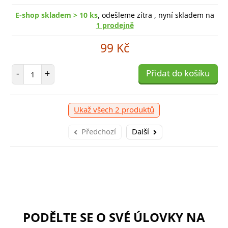
E-shop skladem > 10 ks
, odešleme zítra , nyní skladem na
1 prodejně
-shop skladem > 10 ks
, odešleme v úterý 11. 08.
E
99 Kč
959 Kč
Počet položek
očet položek
P
-
+
Přidat do košíku
+
Přidat do košíku
-
Ukaž všech 2 produktů
Předchozí
Další
PODĚLTE SE O SVÉ ÚLOVKY NA