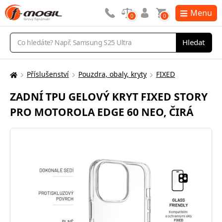
Menu
0
0
Vyhledávání
Hledat
Příslušenství
Pouzdra, obaly, kryty
FIXED
Zde
se
ZADNÍ TPU GELOVÝ KRYT FIXED STORY
nacházíte:
PRO MOTOROLA EDGE 60 NEO, ČIRÁ