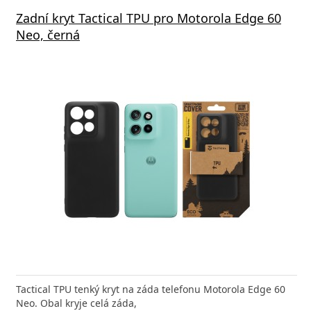
s GaN3 Pro, 2x USB-C, 2x USB 65W černá
Zadní kryt Tactical TPU pro Motorola Edge 60
Aliga
Neo, černá
1xUSB
a efektivní nabíjení kdykoliv potřebujete Baseus
Tactical TPU tenký kryt na záda telefonu Motorola Edge 60
Rychlá
ro Nabíječka pro všechna
Neo. Obal kryje celá záda,
Power 