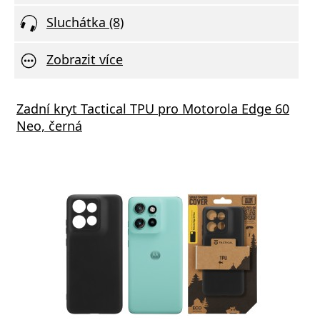
Sluchátka (8)
Zobrazit více
s GaN3 Pro, 2x USB-C, 2x USB 65W černá
Zadní kryt Tactical TPU pro Motorola Edge 60
Aliga
Neo, černá
1xUSB