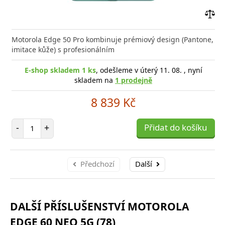
Přid
do
Motorola Edge 50 Pro kombinuje prémiový design (Pantone,
poro
imitace kůže) s profesionálním
E-shop skladem 1 ks
, odešleme v úterý 11. 08. , nyní
skladem na
1 prodejně
8 839 Kč
Počet položek
-
+
Přidat do košíku
Předchozí
Další
DALŠÍ PŘÍSLUŠENSTVÍ MOTOROLA
EDGE 60 NEO 5G (78)