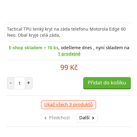
a efektivní nabíjení kdykoliv potřebujete Baseus
Tactical TPU tenký kryt na záda telefonu Motorola Edge 60
Rychlá
ro Nabíječka pro všechna
Neo. Obal kryje celá záda,
Power 
E-shop skladem > 10 ks
, odešleme dnes , nyní skladem na
1 prodejně
E-shop skladem > 10 ks
, odešleme zítra
99 Kč
959 Kč
Počet položek
očet položek
P
-
+
Přidat do košíku
+
Přidat do košíku
-
Ukaž všech 3 produktů
Předchozí
Další