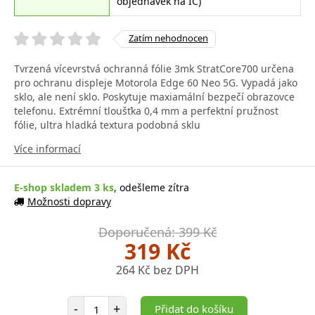
objednávek na IČ)
Zatím nehodnocen
Tvrzená vícevrstvá ochranná fólie 3mk StratCore700 určena
pro ochranu displeje Motorola Edge 60 Neo 5G. Vypadá jako
sklo, ale není sklo. Poskytuje maxiamální bezpečí obrazovce
telefonu. Extrémní tloušťka 0,4 mm a perfektní pružnost
fólie, ultra hladká textura podobná sklu
Více informací
E-shop skladem 3 ks
, odešleme zítra
Možnosti dopravy
Doporučená: 399 Kč
319 Kč
264 Kč bez DPH
Počet položek
-
+
Přidat do košíku