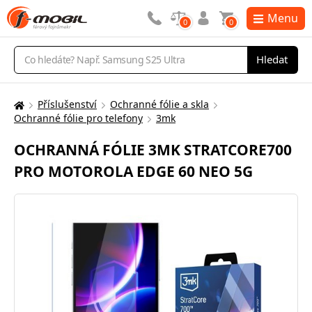
Menu
0
0
Vyhledávání
Hledat
Příslušenství
Ochranné fólie a skla
Zde
Ochranné fólie pro telefony
3mk
se
nacházíte:
OCHRANNÁ FÓLIE 3MK STRATCORE700
PRO MOTOROLA EDGE 60 NEO 5G