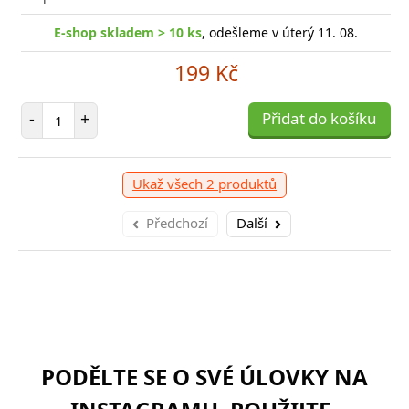
E-shop skladem > 10 ks
, odešleme v úterý 11. 08.
-shop skladem > 10 ks
, odešleme v úterý 11. 08.
E
199 Kč
959 Kč
Počet položek
-
+
Přidat do košíku
očet položek
P
+
Přidat do košíku
-
Ukaž všech 2 produktů
Předchozí
Další
PODĚLTE SE O SVÉ ÚLOVKY NA