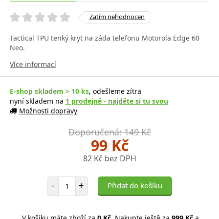
Zatím nehodnocen
Tactical TPU tenký kryt na záda telefonu Motorola Edge 60
Neo.
Více informací
E-shop skladem > 10 ks
, odešleme zítra
nyní skladem na
1 prodejně - najděte si tu svou
Možnosti dopravy
Doporučená: 149 Kč
99 Kč
82 Kč bez DPH
Počet položek
-
+
Přidat do košíku
V košíku máte zboží za
0 Kč
. Nakupte ještě za
999 Kč
a