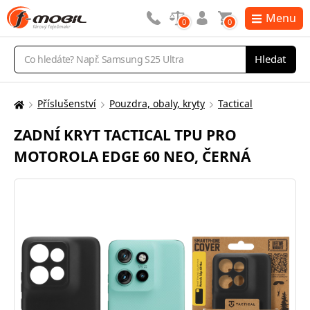
Menu
0
0
Vyhledávání
Hledat
Příslušenství
Pouzdra, obaly, kryty
Tactical
Zde
se
ZADNÍ KRYT TACTICAL TPU PRO
nacházíte:
MOTOROLA EDGE 60 NEO, ČERNÁ