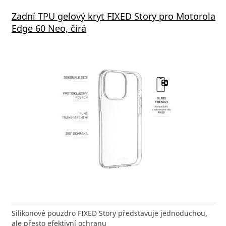
s GaN3 Pro, 2x USB-C, 2x USB 65W černá
Zadní TPU gelový kryt FIXED Story pro Motorola
Aliga
Edge 60 Neo, čirá
1xUSB
a efektivní nabíjení kdykoliv potřebujete Baseus
Silikonové pouzdro FIXED Story představuje jednoduchou,
Rychlá
ro Nabíječka pro všechna
ale přesto efektivní ochranu
Power 