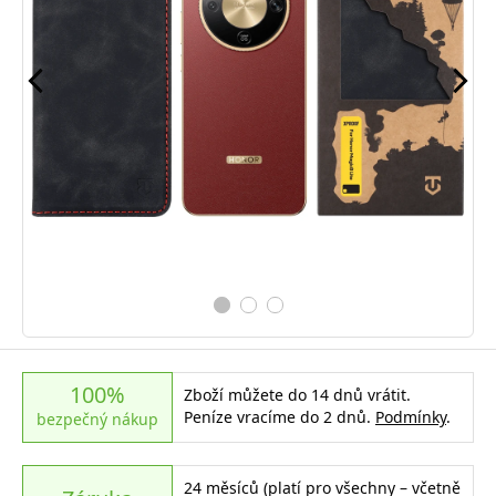
100%
Zboží můžete do 14 dnů vrátit.
Peníze vracíme do 2 dnů.
Podmínky
.
bezpečný nákup
24 měsíců (platí pro všechny – včetně