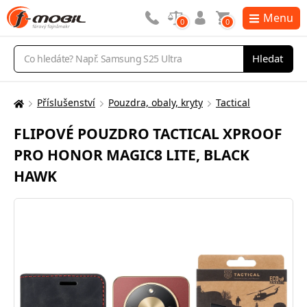
Menu
0
0
Vyhledávání
Hledat
Příslušenství
Pouzdra, obaly, kryty
Tactical
Zde
se
FLIPOVÉ POUZDRO TACTICAL XPROOF
nacházíte:
PRO HONOR MAGIC8 LITE, BLACK
HAWK