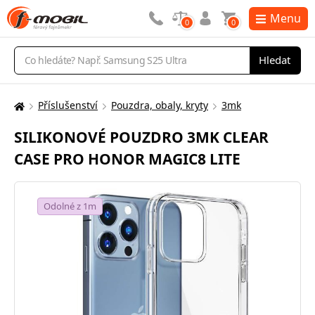
Menu
0
0
Vyhledávání
Hledat
Příslušenství
Pouzdra, obaly, kryty
3mk
Zde
se
SILIKONOVÉ POUZDRO 3MK CLEAR
nacházíte:
CASE PRO HONOR MAGIC8 LITE
Odolné z 1m