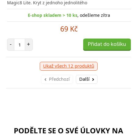
Magic8 Lite. Kryt z jednoho jednolitého
E-shop skladem > 10 ks
, odešleme zítra
69 Kč
Počet položek
-
+
Přidat do košíku
Ukaž všech 12 produktů
Předchozí
Další
PODĚLTE SE O SVÉ ÚLOVKY NA