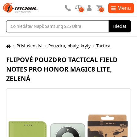
Menu
0
0
Vyhledávání
Hledat
Příslušenství
Pouzdra, obaly, kryty
Tactical
Zde
se
FLIPOVÉ POUZDRO TACTICAL FIELD
nacházíte:
NOTES PRO HONOR MAGIC8 LITE,
ZELENÁ