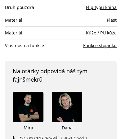
Druh pouzdra
Flip typu kniha
Materiál
Plast
Materiál
Kůže / PU kůže
Vlastnosti a funkce
Funkce stojánku
Na otázky odpovídá náš tým
fajnšmekrů
Míra
Dana
731 000 147
(Po-Pá, 7:30-17 hod.)