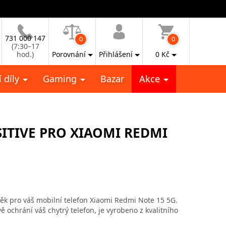
731 000 147
0
0
(7:30–17
hod.)
Porovnání
Přihlášení
0
Kč
 díly
Gaming
Bazar
Akce
ITIVE PRO XIAOMI REDMI
ěk pro váš mobilní telefon Xiaomi Redmi Note 15 5G.
ě ochrání váš chytrý telefon, je vyrobeno z kvalitního