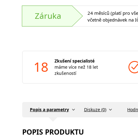
24 měsíců (platí pro vš
Záruka
včetně objednávek na I
18
Zkušení specialisté
máme více než 18 let
zkušeností
Popis a parametry
Diskuze (0)
Hodn
POPIS PRODUKTU