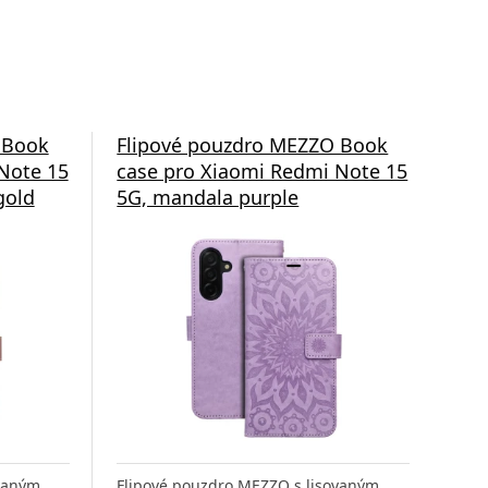
 Book
Flipové pouzdro MEZZO Book
Fli
Note 15
case pro Xiaomi Redmi Note 15
cas
gold
5G, mandala purple
5G,
ovaným
Flipové pouzdro MEZZO s lisovaným
Fli