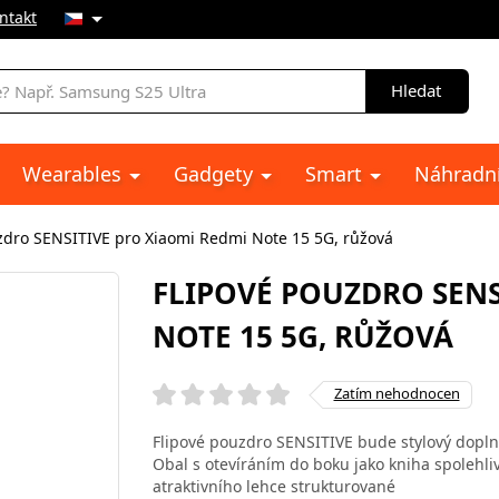
ntakt
Hledat
Wearables
Gadgety
Smart
Náhradní
zdro SENSITIVE pro Xiaomi Redmi Note 15 5G, růžová
FLIPOVÉ POUZDRO SENS
NOTE 15 5G, RŮŽOVÁ
Zatím nehodnocen
Flipové pouzdro SENSITIVE bude stylový dopln
Obal s otevíráním do boku jako kniha spolehliv
atraktivního lehce strukturované