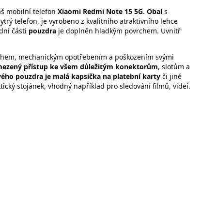
áš mobilní telefon
Xiaomi Redmi Note 15 5G
.
Obal
s
trý telefon, je vyrobeno z kvalitního atraktivního lehce
dní části
pouzdra
je doplněn hladkým povrchem. Uvnitř
achem, mechanickým opotřebením a poškozením svými
ezený přístup ke všem důležitým konektorům
, slotům a
vého pouzdra je malá kapsička na platební karty
či jiné
ický stojánek, vhodný například pro sledování filmů, videí.