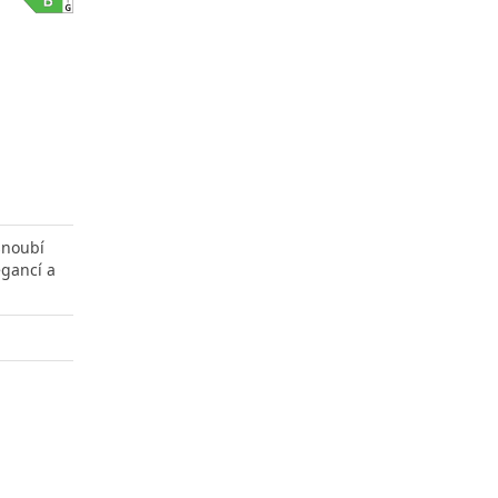
snoubí
gancí a