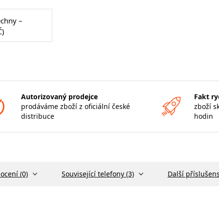
echny –
Č)
Autorizovaný prodejce
Fakt ry
prodáváme zboží z oficiální české
zboží s
distribuce
hodin
ocení (0)
Související telefony (3)
Další příslušens