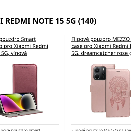
 REDMI NOTE 15 5G (140)
 pouzdro Smart
Flipové pouzdro MEZZO
 pro Xiaomi Redmi
case pro Xiaomi Redmi 
 5G, vínová
5G, dreamcatcher rose 
flipové pouzdro Smart
Flipové pouzdro MEZZO s lis