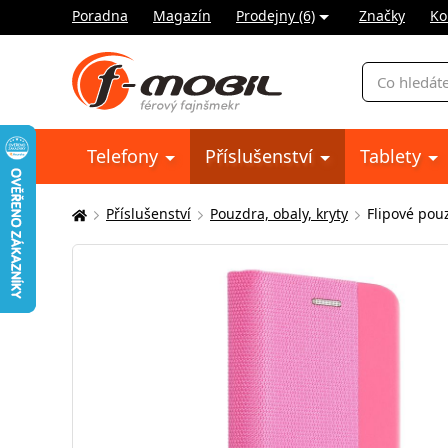
Poradna
Magazín
Prodejny (6)
Značky
Ko
Vyhledávání
Telefony
Příslušenství
Tablety
Příslušenství
Pouzdra, obaly, kryty
Flipové pou
Zde
se
nacházíte: