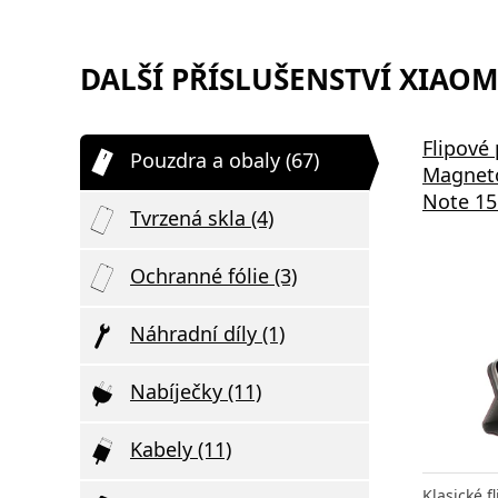
DALŠÍ PŘÍSLUŠENSTVÍ XIAOMI
Flipové
Pouzdra a obaly (67)
Magneto
Note 15
Tvrzená skla (4)
Ochranné fólie (3)
Náhradní díly (1)
Nabíječky (11)
Kabely (11)
Klasické 