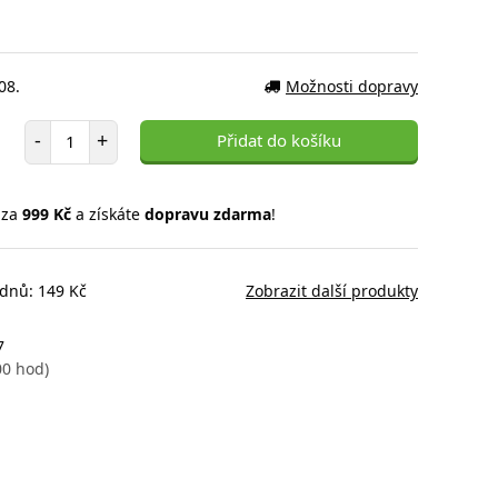
08.
Možnosti dopravy
Počet položek
-
+
Přidat do košíku
 za
999 Kč
a získáte
dopravu zdarma
!
 dnů: 149 Kč
Zobrazit další produkty
7
00 hod)