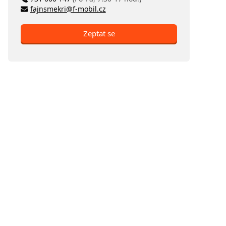
fajnsmekri@f-mobil.cz
Zeptat se