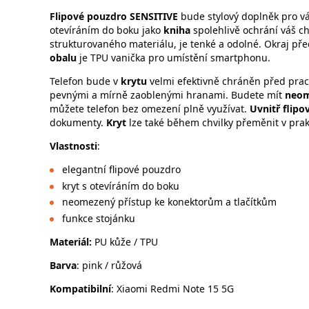
Flipové pouzdro SENSITIVE
bude stylový doplněk pro v
otevíráním do boku jako
kniha
spolehlivě ochrání váš chy
strukturovaného materiálu, je tenké a odolné. Okraj pře
obalu
je TPU vanička pro umístění smartphonu.
Telefon bude v
krytu
velmi efektivně chráněn před pr
pevnými a mírně zaoblenými hranami. Budete mít
neom
můžete telefon bez omezení plně využívat.
Uvnitř flipo
dokumenty.
Kryt
lze také během chvilky přeměnit v prakt
Vlastnosti
:
elegantní flipové pouzdro
kryt s otevíráním do boku
neomezený přístup ke konektorům a tlačítkům
funkce stojánku
Materiál:
PU kůže / TPU
Barva
: pink / růžová
Kompatibilní
: Xiaomi Redmi Note 15 5G