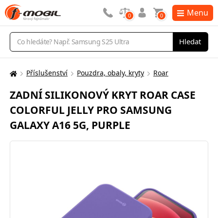
Menu
0
0
Vyhledávání
Hledat
Příslušenství
Pouzdra, obaly, kryty
Roar
Zde
se
ZADNÍ SILIKONOVÝ KRYT ROAR CASE
nacházíte:
COLORFUL JELLY PRO SAMSUNG
GALAXY A16 5G, PURPLE