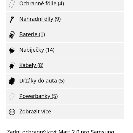
Ochranné fólie (4)
Náhradní díly (9)
Baterie (1)
Nabíječky (14)
Kabely (8)
Držáky do auta (5)
Powerbanky (5)
Zobrazit více
né sklo Swissten Full Glue, Color Frame,
Zadní ochranný kryt Matt 2.0 pro Samsung
Tvrze