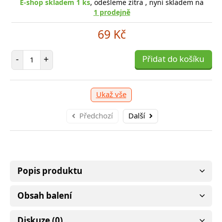
E-shop skladem 1 ks
, odešleme zítra , nyní skladem na
1 prodejně
p skladem > 10 ks
, odešleme zítra , nyní skladem na
69 Kč
1 prodejně
E-
Počet položek
119 Kč
-
+
Přidat do košíku
očet položek
P
+
Přidat do košíku
-
Ukaž vše
Předchozí
Další
Popis produktu
Obsah balení
Diskuze (0)