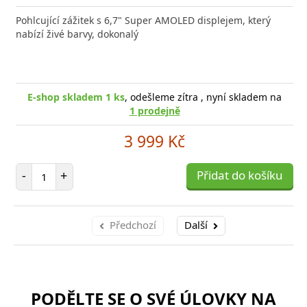
do
Pohlcující zážitek s 6,7" Super AMOLED displejem, který
poro
nabízí živé barvy, dokonalý
E-shop skladem 1 ks
, odešleme zítra , nyní skladem na
1 prodejně
3 999 Kč
Počet položek
-
+
Přidat do košíku
Předchozí
Další
PODĚLTE SE O SVÉ ÚLOVKY NA