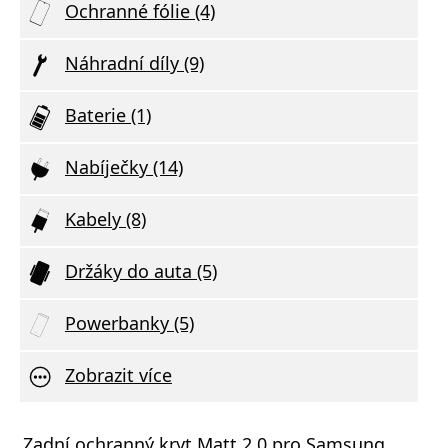
Ochranné fólie (4)
Náhradní díly (9)
Baterie (1)
Nabíječky (14)
Kabely (8)
Držáky do auta (5)
Powerbanky (5)
Zobrazit více
nné temperované sklo Swissten pro
Zadní ochranný kryt Matt 2.0 pro Samsung
Tvrze