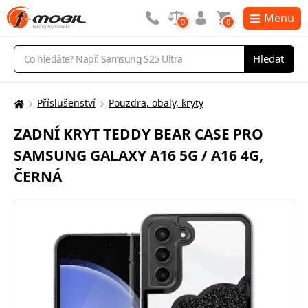
Menu
0
0
Vyhledávání
Hledat
Příslušenství
Pouzdra, obaly, kryty
Zde
se
ZADNÍ KRYT TEDDY BEAR CASE PRO
nacházíte:
SAMSUNG GALAXY A16 5G / A16 4G,
ČERNÁ