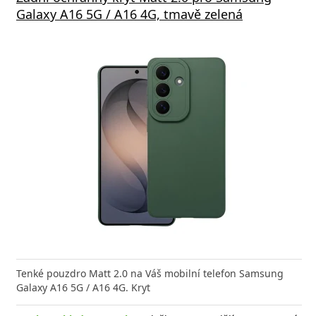
ng Galaxy Samsung Galaxy A16 4G/5G
Galaxy A16 5G / A16 4G, tmavě zelená
Case 
5D
černá
Tenké pouzdro Matt 2.0 na Váš mobilní telefon Samsung
Galaxy A16 5G / A16 4G. Kryt
vané - tvrzené sklo Swissten RE 2,5D pro mobilní
Tvrzené
n Samsung Galaxy A16
pro mo