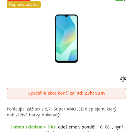
Doprava zdarma
Přid
do
Speciální akce končí za:
9d: 23h: 53m
poro
Pohlcující zážitek s 6,7" Super AMOLED displejem, který
nabízí živé barvy, dokonalý
E-shop skladem > 5 ks
, odešleme v pondělí 10. 08. , nyní