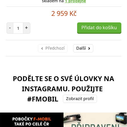
skladem na
1 prodejně
2 959 Kč
Počet položek
-
+
Přidat do košíku
Předchozí
Další
PODĚLTE SE O SVÉ ÚLOVKY NA
INSTAGRAMU. POUŽIJTE
#FMOBIL
Zobrazit profil