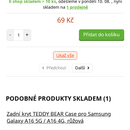
E-shop skladem > 10 ks
, odešleme v pondělí 10. 08. , nyní
skladem na
1 prodejně
op skladem 3 ks
, odešleme v pondělí 10. 08. , nyní
E-sho
69 Kč
skladem na
1 prodejně
Počet položek
89 Kč
-
+
Přidat do košíku
očet položek
P
+
Přidat do košíku
-
Ukaž vše
Předchozí
Další
PODOBNÉ PRODUKTY SKLADEM (1)
Zadní kryt TEDDY BEAR Case pro Samsung
Galaxy A16 5G / A16 4G, růžová