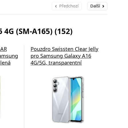
Předchozí
Další
4G (SM-A165) (152)
5D pro
OAR
Ochrana kamery 3mk Lens
Pouzdro Swissten Clear Jelly
Ochr
Zad
Samsung
Protection pro Samsung
pro Samsung Galaxy A16
Glas
pro
elená
Galaxy A16
4G/5G, transparentní
Gala
4G/