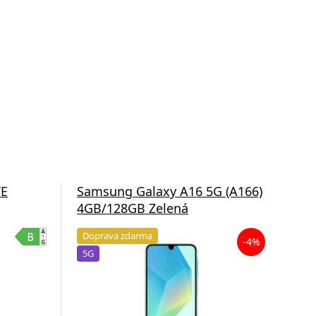
TE
Samsung Galaxy A16 5G (A166)
Sam
4GB/128GB Zelená
4G
Doprava zdarma
Do
-4%
5G
5G