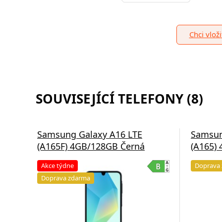
Chci vlož
SOUVISEJÍCÍ TELEFONY (8)
Samsung Galaxy A16 LTE
Samsun
(A165F) 4GB/128GB Černá
(A165)
Akce týdne
Doprava
Doprava zdarma