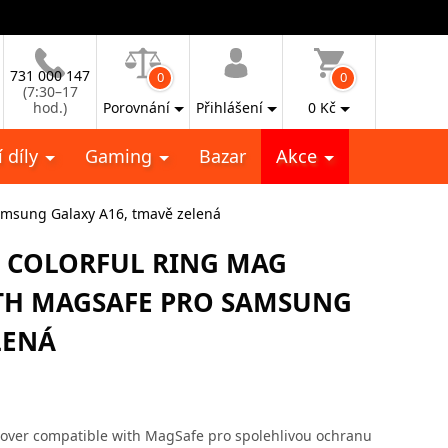
731 000 147
0
0
(7:30–17
hod.)
Porovnání
Přihlášení
0
Kč
 díly
Gaming
Bazar
Akce
amsung Galaxy A16, tmavě zelená
E COLORFUL RING MAG
TH MAGSAFE PRO SAMSUNG
LENÁ
Cover compatible with MagSafe pro spolehlivou ochranu