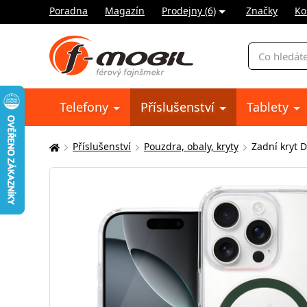
Poradna
Magazín
Prodejny (6)
Značky
Ko
Vyhledávání
Telefony
Příslušenství
Tablety
Příslušenství
Pouzdra, obaly, kryty
Zadní kryt 
Zde
se
nacházíte: