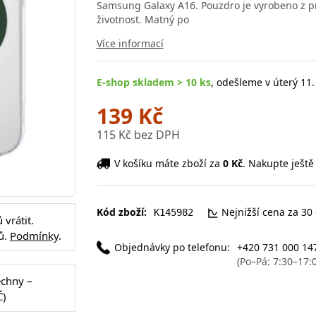
Samsung Galaxy A16. Pouzdro je vyrobeno z pr
životnost. Matný po
Více informací
E-shop skladem > 10 ks
, odešleme v úterý 11.
139 Kč
115 Kč bez DPH
V košíku máte zboží za
0 Kč
. Nakupte ještě
Kód zboží:
Nejnižší cena za 30
K145982
vrátit.
ů.
Podmínky
.
Objednávky po telefonu:
+420 731 000 14
(Po–Pá: 7:30–17:
echny –
Č)