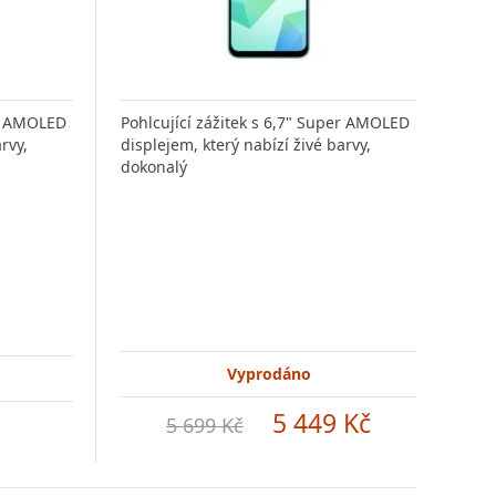
er AMOLED
Pohlcující zážitek s 6,7" Super AMOLED
Pohl
rvy,
displejem, který nabízí živé barvy,
disp
dokonalý
dok
Vyprodáno
5 449 Kč
5 699 Kč