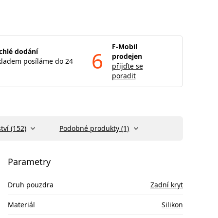
F-Mobil
chlé dodání
6
prodejen
kladem posíláme do 24
přijďte se
poradit
tví (152)
Podobné produkty (1)
Parametry
Druh pouzdra
Zadní kryt
Materiál
Silikon