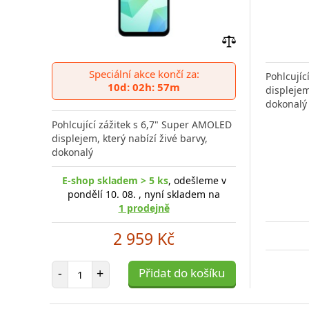
Přidat
do
Speciální akce končí za:
Pohlcujíc
porovnání
10d: 02h: 57m
displejem
dokonalý
Pohlcující zážitek s 6,7" Super AMOLED
displejem, který nabízí živé barvy,
dokonalý
E-shop skladem > 5 ks
, odešleme v
pondělí 10. 08. , nyní skladem na
1 prodejně
2 959 Kč
Počet položek
-
+
Přidat do košíku