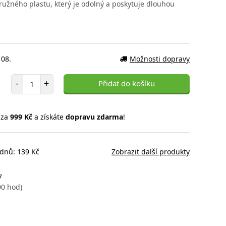
užného plastu, který je odolný a poskytuje dlouhou
 08.
Možnosti dopravy
Počet položek
-
+
Přidat do košíku
 za
999 Kč
a získáte
dopravu zdarma
!
 dnů: 139 Kč
Zobrazit další produkty
7
00 hod)