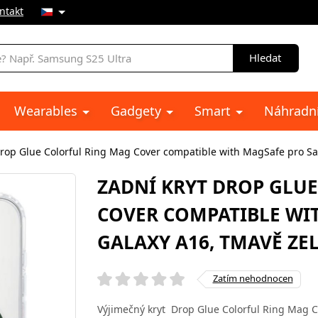
ntakt
Hledat
Wearables
Gadgety
Smart
Náhradní
Drop Glue Colorful Ring Mag Cover compatible with MagSafe pro S
ZADNÍ KRYT DROP GLU
COVER COMPATIBLE WI
GALAXY A16, TMAVĚ ZE
Zatím nehodnocen
Výjimečný kryt Drop Glue Colorful Ring Mag 