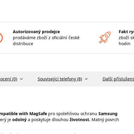
Autorizovaný prodejce
Fakt ry
prodáváme zboží z oficiální české
zboží s
distribuce
hodin
ocení (0)
Související telefony (8)
Další příslušens
ompatible with MagSafe
pro spolehlivou ochranu
Samsung
terý je
odolný
a poskytuje dlouhou
životnost.
Matný povrch