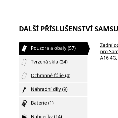
DALŠÍ PŘÍSLUŠENSTVÍ SAMSUN
Tvrzené sklo 3mk HardGlass
Ochranné 
Zadní o
Pouzdra a obaly (57)
pro Samsung Galaxy A16
Glass Sh
pro Sam
Galaxy A1
A16 4G,
Tvrzená skla (24)
Ochranné fólie (4)
Náhradní díly (9)
Baterie (1)
Nabíječky (14)