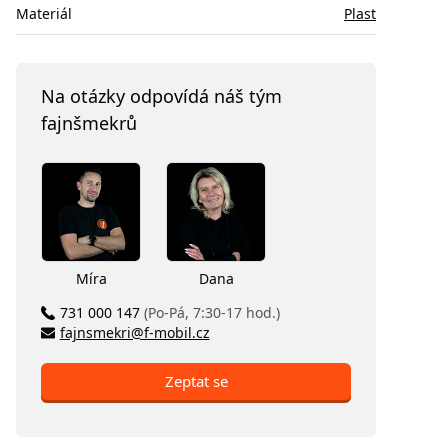
Materiál
Plast
Na otázky odpovídá náš tým
fajnšmekrů
Míra
Dana
731 000 147
(Po-Pá, 7:30-17 hod.)
fajnsmekri@f-mobil.cz
Zeptat se