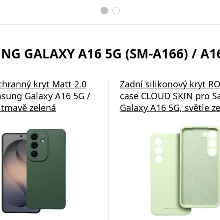
G GALAXY A16 5G (SM-A166) / A16 
tvrzené sklo Tactical
chranný kryt Matt 2.0
Tvrzené sklo OBAL:ME 2.
Zadní silikonový kryt R
ield 2.5D pro Samsung
sung Galaxy A16 5G /
Samsung Galaxy A16 5G,
case CLOUD SKIN pro 
6 5G, čirá
 tmavě zelená
transparentní
Galaxy A16 5G, světle z