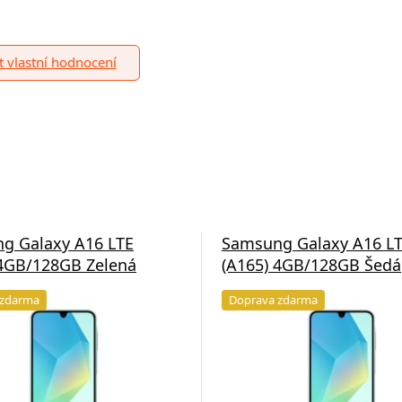
it vlastní hodnocení
g Galaxy A16 LTE
Samsung Galaxy A16 L
 4GB/128GB Zelená
(A165) 4GB/128GB Šedá
 zdarma
Doprava zdarma