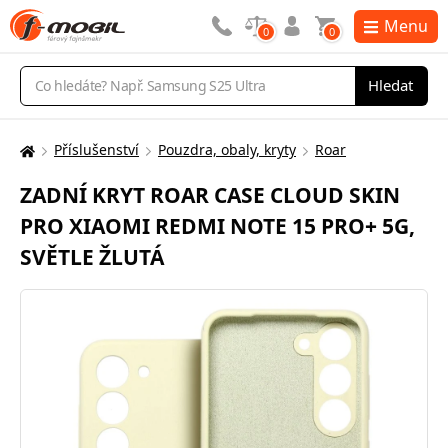
Menu
0
0
Vyhledávání
Hledat
Příslušenství
Pouzdra, obaly, kryty
Roar
Zde
se
ZADNÍ KRYT ROAR CASE CLOUD SKIN
nacházíte:
PRO XIAOMI REDMI NOTE 15 PRO+ 5G,
SVĚTLE ŽLUTÁ