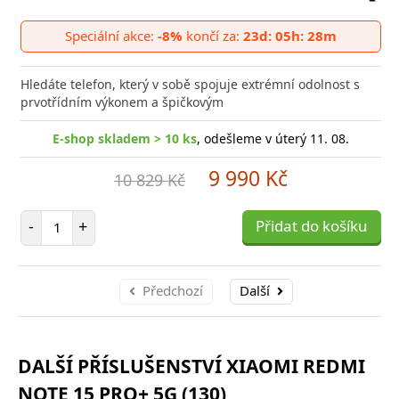
Přid
do
Speciální akce:
-8%
končí za:
23d: 05h: 28m
poro
Hledáte telefon, který v sobě spojuje extrémní odolnost s
prvotřídním výkonem a špičkovým
E-shop skladem > 10 ks
, odešleme v úterý 11. 08.
9 990 Kč
10 829 Kč
Počet položek
-
+
Přidat do košíku
Předchozí
Další
DALŠÍ PŘÍSLUŠENSTVÍ XIAOMI REDMI
NOTE 15 PRO+ 5G (130)