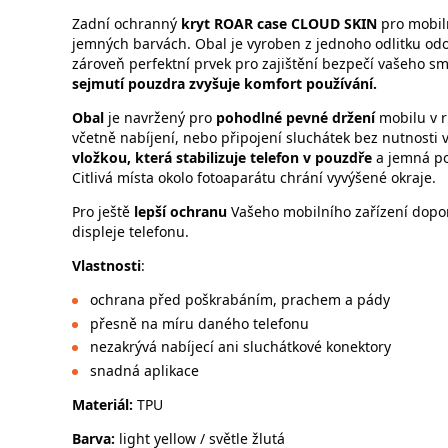
Zadní ochranný
kryt
ROAR case CLOUD SKIN
pro mobil
jemných barvách. Obal je vyroben z jednoho odlitku odo
zároveň perfektní prvek pro zajištění bezpečí vašeho 
sejmutí pouzdra zvyšuje komfort používání.
Obal
je
navržený pro
pohodlné pevné držení
mobilu v 
včetně nabíjení, nebo připojení sluchátek bez nutnosti 
vložkou, která stabilizuje telefon v pouzdře
a jemná po
Citlivá místa okolo fotoaparátu chrání vyvýšené okraje.
Pro ještě
lepší ochranu
Vašeho mobilního zařízení dopor
displeje telefonu.
Vlastnosti
:
ochrana před poškrabáním, prachem a pády
přesně na míru daného telefonu
nezakrývá nabíjecí ani sluchátkové konektory
snadná aplikace
Materiál:
TPU
Barva:
light yellow / světle žlutá