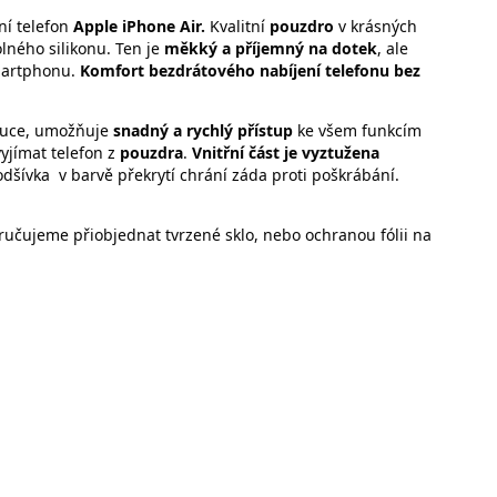
ní telefon
Apple iPhone Air.
Kvalitní
pouzdro
v krásných
lného silikonu. Ten je
měkký a příjemný na dotek
, ale
smartphonu.
Komfort bezdrátového nabíjení telefonu bez
ruce, umožňuje
snadný a rychlý přístup
ke všem funkcím
vyjímat telefon z
pouzdra
.
Vnitřní část je vyztužena
dšívka v barvě překrytí chrání záda proti poškrábání.
učujeme přiobjednat tvrzené sklo, nebo ochranou fólii na