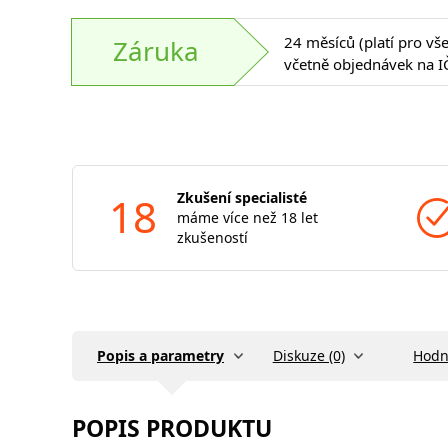
24 měsíců (platí pro vš
Záruka
včetně objednávek na I
18
Zkušení specialisté
máme více než 18 let
zkušeností
Popis a parametry
Diskuze (0)
Hodn
POPIS PRODUKTU