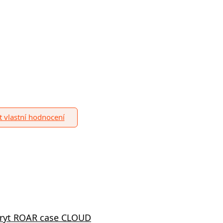
it vlastní hodnocení
kryt ROAR case CLOUD