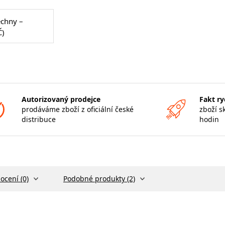
echny –
Č)
Autorizovaný prodejce
Fakt ry
prodáváme zboží z oficiální české
zboží s
distribuce
hodin
ocení (0)
Podobné produkty (2)