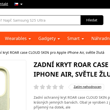
ntakt
Hledat
Wearables
Gadgety
Smart
Náhradní
í kryt ROAR case CLOUD SKIN pro Apple iPhone Air, světle žlutá
ZADNÍ KRYT ROAR CASE
IPHONE AIR, SVĚTLE ŽL
Zatím nehodnocen
Zadní ochranný kryt ROAR case CLOUD SKIN pro
krásných jemných barvách. Obal je vyroben z j
příjemný na dotek, ale