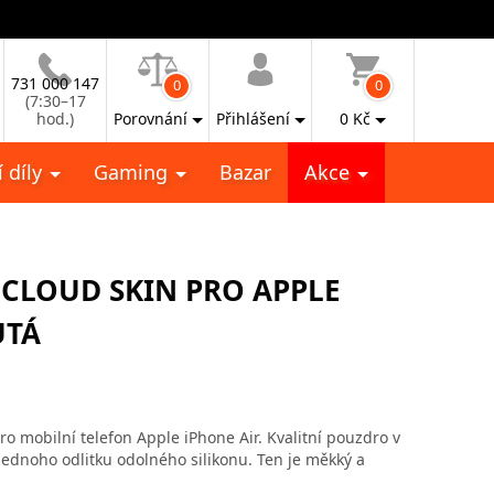
731 000 147
0
0
(7:30–17
hod.)
Porovnání
Přihlášení
0
Kč
 díly
Gaming
Bazar
Akce
 CLOUD SKIN PRO APPLE
UTÁ
 mobilní telefon Apple iPhone Air. Kvalitní pouzdro v
ednoho odlitku odolného silikonu. Ten je měkký a