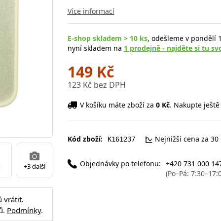
Více informací
E-shop skladem > 10 ks
, odešleme v pondělí 1
nyní skladem na
1 prodejně - najděte si tu sv
149 Kč
123 Kč bez DPH
V košíku máte zboží za
0 Kč
. Nakupte ještě
Kód zboží:
Nejnižší cena za 30
K161237
Objednávky po telefonu:
+420 731 000 14
+3 další
(Po–Pá: 7:30–17:
vrátit.
ů.
Podmínky
.