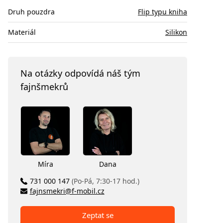
Druh pouzdra
Flip typu kniha
Materiál
Silikon
Na otázky odpovídá náš tým
fajnšmekrů
Míra
Dana
731 000 147
(Po-Pá, 7:30-17 hod.)
fajnsmekri@f-mobil.cz
Zeptat se