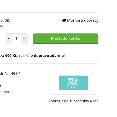
0. 08.
Možnosti dopravy
ou
Počet položek
-
+
Přidat do košíku
 za
999 Kč
a získáte
dopravu zdarma
!
 dnů: 149 Kč
7
00 hod)
Zobrazit další produkty Roar