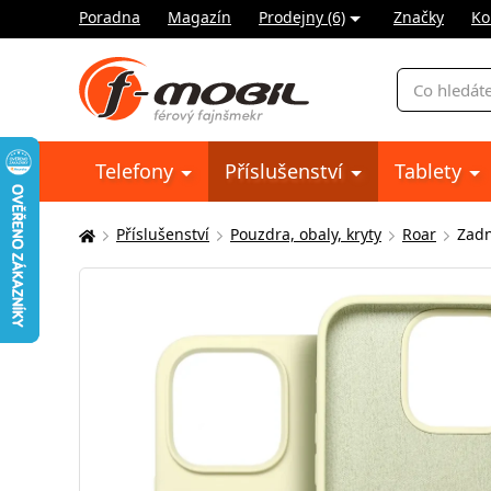
Poradna
Magazín
Prodejny (6)
Značky
Ko
Vyhledávání
Telefony
Příslušenství
Tablety
Příslušenství
Pouzdra, obaly, kryty
Roar
Zadn
Zde
se
nacházíte: