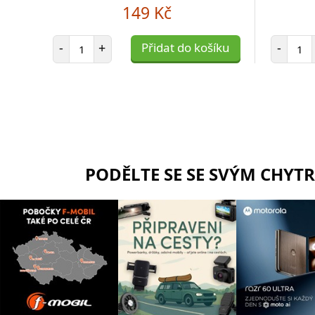
149 Kč
Počet položek
Poč
-
+
Přidat do košíku
-
PODĚLTE SE SE SVÝM CHYT