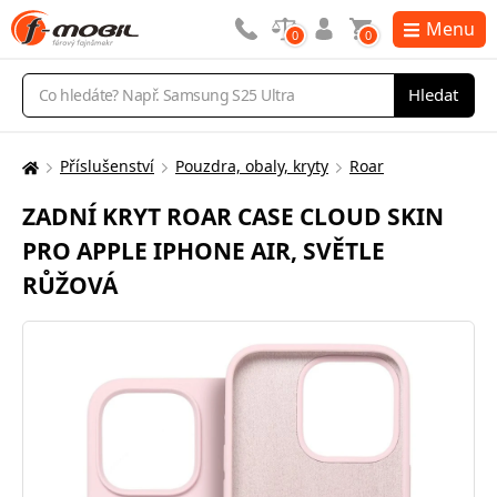
Menu
0
0
Vyhledávání
Hledat
Příslušenství
Pouzdra, obaly, kryty
Roar
Zde
se
ZADNÍ KRYT ROAR CASE CLOUD SKIN
nacházíte:
PRO APPLE IPHONE AIR, SVĚTLE
RŮŽOVÁ