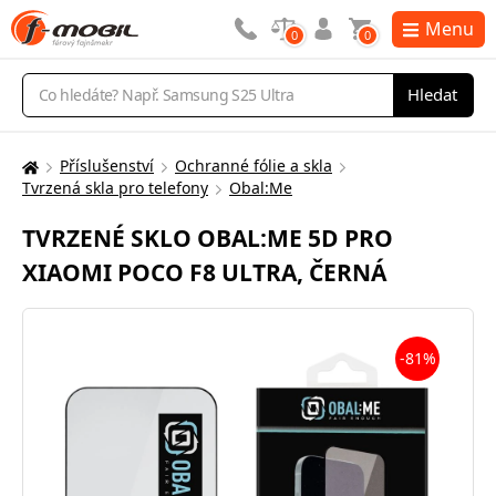
Menu
0
0
Vyhledávání
Hledat
Příslušenství
Ochranné fólie a skla
Zde
Tvrzená skla pro telefony
Obal:Me
se
nacházíte:
TVRZENÉ SKLO OBAL:ME 5D PRO
XIAOMI POCO F8 ULTRA, ČERNÁ
-81%