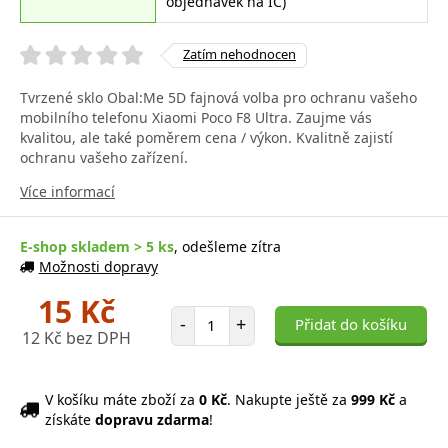
objednávek na IČ)
Zatím nehodnocen
Tvrzené sklo Obal:Me 5D fajnová volba pro ochranu vašeho
mobilního telefonu Xiaomi Poco F8 Ultra. Zaujme vás
kvalitou, ale také poměrem cena / výkon. Kvalitně zajistí
ochranu vašeho zařízení.
Více informací
E-shop skladem > 5 ks
, odešleme zítra
Možnosti dopravy
15 Kč
Počet položek
-
+
Přidat do košíku
12 Kč bez DPH
V košíku máte zboží za
0 Kč
. Nakupte ještě za
999 Kč
a
získáte
dopravu zdarma
!