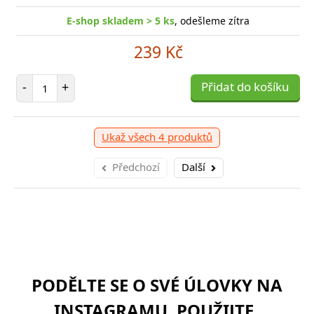
E-shop skladem > 5 ks
, odešleme zítra
E-shop skladem > 10 ks
, odešleme zítra
239 Kč
959 Kč
Počet položek
-
+
Přidat do košíku
očet položek
P
+
Přidat do košíku
-
Ukaž všech 4 produktů
Předchozí
Další
PODĚLTE SE O SVÉ ÚLOVKY NA
INSTAGRAMU. POUŽIJTE