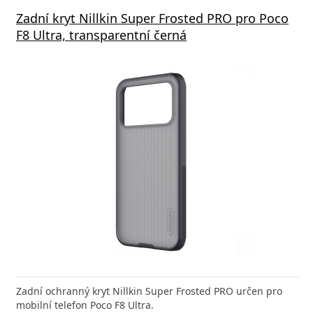
s GaN3 Pro, 2x USB-C, 2x USB 65W černá
Zadní kryt Nillkin Super Frosted PRO pro Poco
Aliga
F8 Ultra, transparentní černá
1xUSB
a efektivní nabíjení kdykoliv potřebujete Baseus
Zadní ochranný kryt Nillkin Super Frosted PRO určen pro
Rychlá
ro Nabíječka pro všechna
mobilní telefon Poco F8 Ultra.
Power 