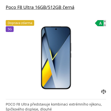
Poco F8 Ultra 16GB/512GB černá
Doprava zdarma
5G
Přid
do
POCO F8 Ultra představuje kombinaci extrémního výkonu,
poro
špičkového displeje, dlouhé