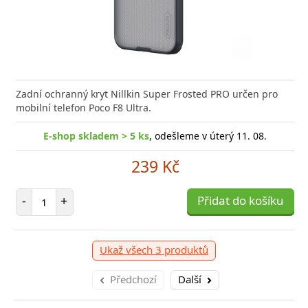
a efektivní nabíjení kdykoliv potřebujete Baseus
Zadní ochranný kryt Nillkin Super Frosted PRO určen pro
Rychlá
ro Nabíječka pro všechna
mobilní telefon Poco F8 Ultra.
Power 
E-shop skladem > 5 ks
, odešleme v úterý 11. 08.
-shop skladem > 10 ks
, odešleme v úterý 11. 08.
E
239 Kč
959 Kč
Počet položek
-
+
Přidat do košíku
očet položek
P
+
Přidat do košíku
-
Ukaž všech 3 produktů
Předchozí
Další