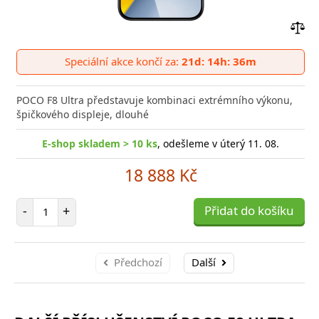
Přid
do
Speciální akce končí za:
21d: 14h: 36m
poro
POCO F8 Ultra představuje kombinaci extrémního výkonu,
špičkového displeje, dlouhé
E-shop skladem > 10 ks
, odešleme v úterý 11. 08.
18 888 Kč
Počet položek
-
+
Přidat do košíku
Předchozí
Další