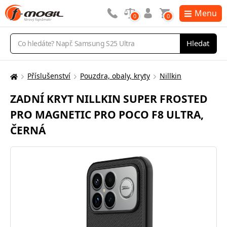
Menu
0
0
Vyhledávání
Hledat
Příslušenství
Pouzdra, obaly, kryty
Nillkin
Zde
se
ZADNÍ KRYT NILLKIN SUPER FROSTED
nacházíte:
PRO MAGNETIC PRO POCO F8 ULTRA,
ČERNÁ