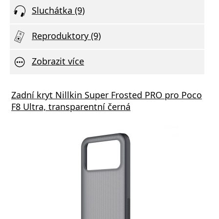
Sluchátka (9)
Reproduktory (9)
Zobrazit více
s GaN3 Pro, 2x USB-C, 2x USB 65W černá
Zadní kryt Nillkin Super Frosted PRO pro Poco
Aliga
F8 Ultra, transparentní černá
1xUSB