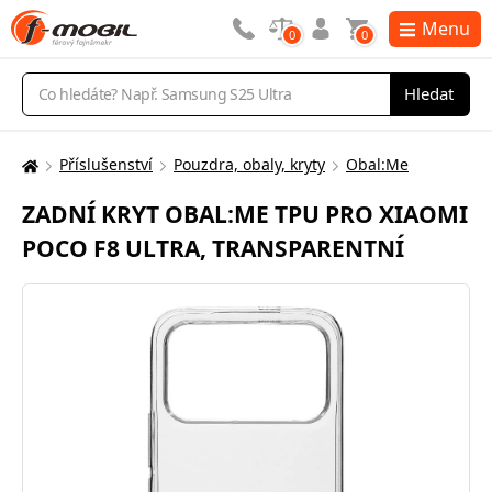
Menu
0
0
Vyhledávání
Hledat
Příslušenství
Pouzdra, obaly, kryty
Obal:Me
Zde
se
ZADNÍ KRYT OBAL:ME TPU PRO XIAOMI
nacházíte:
POCO F8 ULTRA, TRANSPARENTNÍ