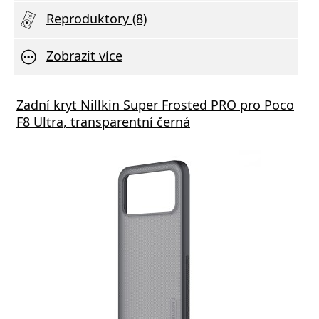
Reproduktory (8)
Zobrazit více
s GaN3 Pro, 2x USB-C, 2x USB 65W černá
Zadní kryt Nillkin Super Frosted PRO pro Poco
Aliga
F8 Ultra, transparentní černá
1xUSB