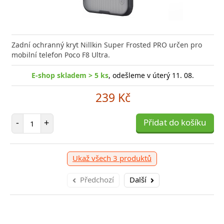
a efektivní nabíjení kdykoliv potřebujete Baseus
Zadní ochranný kryt Nillkin Super Frosted PRO určen pro
Rychlá
ro Nabíječka pro všechna
mobilní telefon Poco F8 Ultra.
Power 
E-shop skladem > 5 ks
, odešleme v úterý 11. 08.
-shop skladem > 10 ks
, odešleme v úterý 11. 08.
E
239 Kč
959 Kč
Počet položek
-
+
Přidat do košíku
očet položek
P
+
Přidat do košíku
-
Ukaž všech 3 produktů
Předchozí
Další