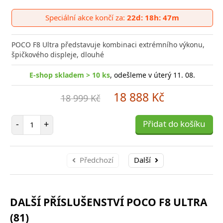
Přid
do
Speciální akce končí za:
22d: 18h: 47m
poro
POCO F8 Ultra představuje kombinaci extrémního výkonu,
špičkového displeje, dlouhé
E-shop skladem > 10 ks
, odešleme v úterý 11. 08.
18 888 Kč
18 999 Kč
Počet položek
-
+
Přidat do košíku
Předchozí
Další
DALŠÍ PŘÍSLUŠENSTVÍ POCO F8 ULTRA
(81)