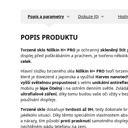
Popis a parametry
Diskuze (0)
Hodn
POPIS PRODUKTU
Tvrzené sklo Nillkin H+ PRO
je ochranný
skleněný štít
p
displej před poškrábáním a prachem, je tvořeno několik
celek
.
Hlavní složku tvrzeného skla
Nillkin H+ PRO
tvoří tvrze
které je dovezené z Japonska a využívá
Harves nanotech
vyšší světelnou propustnost
s velmi
unikátní antirefle
mobilu je
lépe čitelný
i na ostrém denním světle. Zvládá 
ultrafialové záření
, díky tomu budou vaše oči vždy v bez
používání displeje.
Tvrzené sklo
dosahuje
tvrdosti až 9H
, tedy dokonale br
jakékoliv situaci. Díky těmto speciálním vlastnostem a
a nárazy, tím působí
proti prasknutí
samotného displeje
nechtěném pádu telefonu na zem.