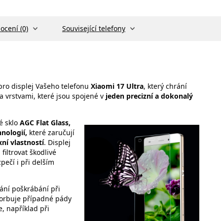
ocení (0)
Související telefony
ro displej Vašeho telefonu
Xiaomi 17 Ultra
, který chrání
a vrstvami, které jsou spojené v
jeden precizní a dokonalý
né sklo
AGC Flat Glass,
nologií,
které zaručují
xní vlastností
. Displej
filtrovat škodlivé
pečí i při delším
ání poškrábání při
bsorbuje případné pády
, například při