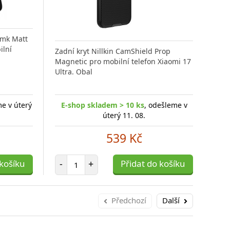
3mk Matt
ilní
Zadní kryt Nillkin CamShield Prop
Magnetic pro mobilní telefon Xiaomi 17
Zadn
Ultra. Obal
Magn
Ultr
me v úterý
E-shop skladem > 10 ks
, odešleme v
E-
úterý 11. 08.
539 Kč
Počet položek
 košíku
-
+
Přidat do košíku
-
Předchozí
Další