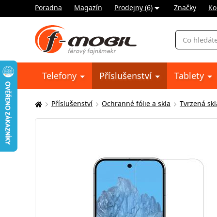
Poradna
Magazín
Prodejny (6)
Značky
Ko
Vyhledávání
Telefony
Příslušenství
Tablety
Příslušenství
Ochranné fólie a skla
Tvrzená skl
Zde
se
nacházíte: