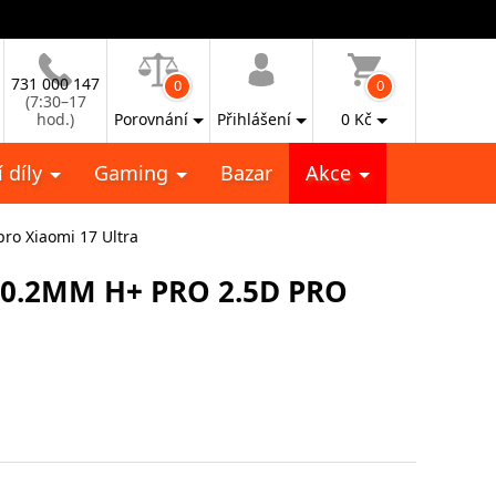
731 000 147
0
0
(7:30–17
hod.)
Porovnání
Přihlášení
0
Kč
 díly
Gaming
Bazar
Akce
pro Xiaomi 17 Ultra
 0.2MM H+ PRO 2.5D PRO