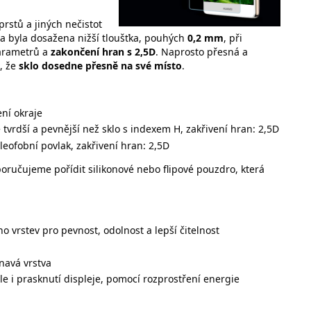
rstů a jiných nečistot
kla byla dosažena nižší tloušťka, pouhých
0,2 mm
, při
parametrů a
zakončení hran s 2,5D
. Naprosto přesná a
, že
sklo dosedne přesně na své místo
.
ní okraje
ě tvrdší a pevnější než sklo s indexem H, zakřivení hran: 2,5D
leofobní povlak, zakřivení hran: 2,5D
ručujeme pořídit silikonové nebo flipové pouzdro, která
no vrstev pro pevnost, odolnost a lepší čitelnost
lnavá vrstva
 i prasknutí displeje, pomocí rozprostření energie