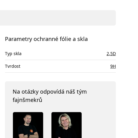
Parametry ochranné fólie a skla
Typ skla
2,5D
Tvrdost
9H
Na otázky odpovídá náš tým
fajnšmekrů