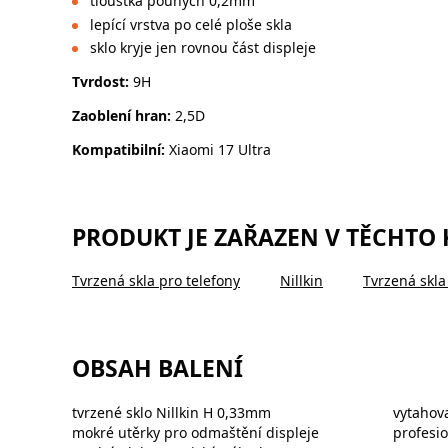
tloušťka pouhých 0,2mm
lepící vrstva po celé ploše skla
sklo kryje jen rovnou část displeje
Tvrdost:
9H
Zaoblení hran:
2,5D
Kompatibilní:
Xiaomi 17 Ultra
PRODUKT JE ZAŘAZEN V TĚCHTO
Tvrzená skla pro telefony
Nillkin
Tvrzená skla 
OBSAH BALENÍ
tvrzené sklo Nillkin H 0,33mm
vytahova
mokré utěrky pro odmaštění displeje
profesio