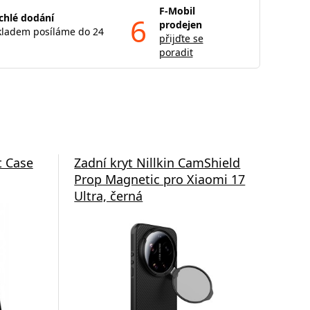
F-Mobil
chlé dodání
6
prodejen
kladem posíláme do 24
přijďte se
poradit
t Case
Zadní kryt Nillkin CamShield
Zad
Prop Magnetic pro Xiaomi 17
Pro
Ultra, černá
Len
tra