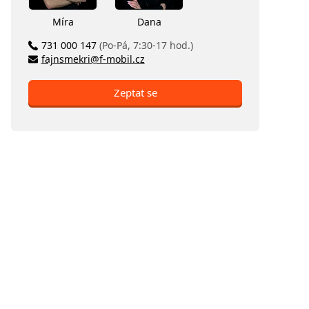
Míra
Dana
731 000 147
(Po-Pá, 7:30-17 hod.)
fajnsmekri@f-mobil.cz
Zeptat se