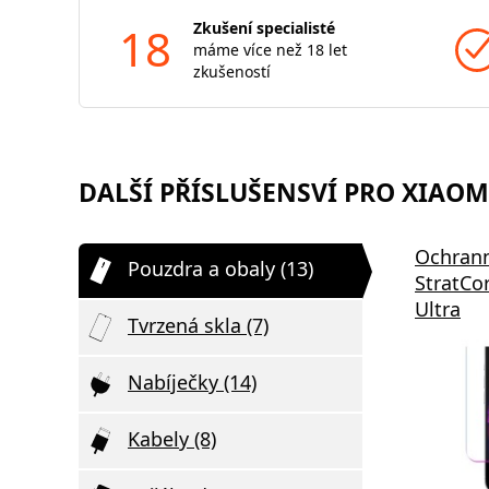
18
Zkušení specialisté
máme více než 18 let
zkušeností
DALŠÍ PŘÍSLUŠENSVÍ PRO XIAOMI
Ochrann
Pouzdra a obaly (13)
StratCo
Ultra
Tvrzená skla (7)
Nabíječky (14)
Kabely (8)