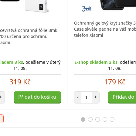
Ochranný gelový kryt značky 
Case skvěle padne na Váš mob
ícevrstvá ochranná fólie 3mk
telefon Xiaomi
700 určena pro ochranu
iaomi
kladem 3 ks
, odešleme v úterý
E-shop skladem 2 ks
, odešle
11. 08.
11. 08.
319 Kč
179 Kč
t položek
Počet položek
+
Přidat do košíku
-
+
Přidat do
e