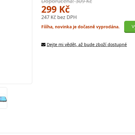
Doporučená: 309 Kč
299 Kč
247 Kč bez DPH
V
Fíííha, novinka je dočasně vyprodána.
Dejte mi vědět, až bude zboží dostupné