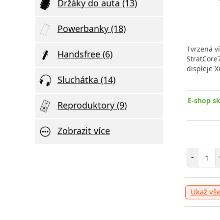
Držáky do auta (13)
Powerbanky (18)
Tvrzená v
Handsfree (6)
StratCore
displeje X
Sluchátka (14)
E-shop s
Reproduktory (9)
Zobrazit více
Poče
-
Ukaž vš