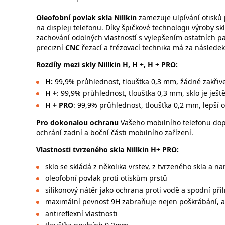
Oleofobní povlak
skla
Nillkin
zamezuje ulpívání otisků p
na displeji telefonu. Díky špičkové technologii výroby s
zachování odolných vlastností s vylepšením ostatních 
precizní
CNC
řezací a frézovací technika má za následek
Rozdíly mezi skly Nillkin H, H +, H + PRO:
H:
99,9% průhlednost, tloušťka 0,3 mm, žádné zakřive
H +
: 99,9% průhlednost, tloušťka 0,3 mm, sklo je ješt
H + PRO
: 99,9% průhlednost, tloušťka 0,2 mm, lepší o
Pro dokonalou ochranu
Vašeho mobilního telefonu dopo
ochrání zadní a boční části mobilního zařízení.
Vlastnosti tvrzeného skla Nillkin H+ PRO:
sklo se skládá z několika vrstev, z tvrzeného skla a na
oleofobní povlak proti otiskům prstů
silikonový nátěr jako ochrana proti vodě a spodní při
maximální pevnost 9H zabraňuje nejen poškrábání, ale
antireflexní vlastnosti