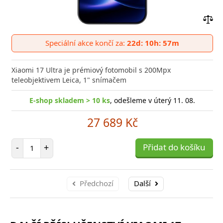
Přid
do
Speciální akce končí za:
22d: 10h: 57m
poro
Xiaomi 17 Ultra je prémiový fotomobil s 200Mpx
teleobjektivem Leica, 1" snímačem
E-shop skladem > 10 ks
, odešleme v úterý 11. 08.
27 689 Kč
Počet položek
-
+
Přidat do košíku
Předchozí
Další