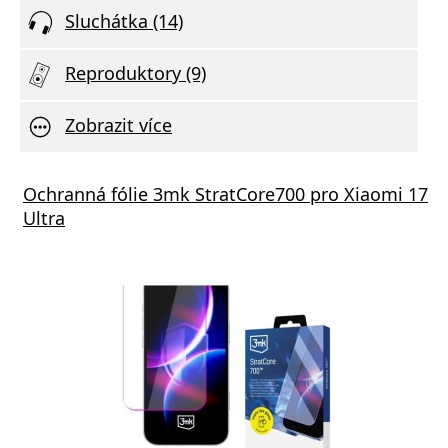
Sluchátka (14)
Reproduktory (9)
Zobrazit více
STEN SÍŤOVÝ ADAPTÉR GaN 1x USB-C 35W
Ochranná fólie 3mk StratCore700 pro Xiaomi 17
Xiaom
R DELIVERY ČERNÝ
Ultra
(Type