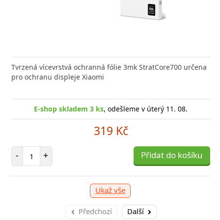
e kvalitní GaN nabíječku s vysokým výkonem a malými
Tvrzená vícevrstvá ochranná fólie 3mk StratCore700 určena
Výkonná
? Našli jste správně.
pro ochranu displeje Xiaomi
univerz
-shop skladem > 10 ks
E-shop skladem 3 ks
, odešleme v úterý 11. 08.
, odešleme v úterý 11. 08.
E
399 Kč
319 Kč
očet položek
Počet položek
P
+
-
+
Přidat do košíku
Přidat do košíku
-
Ukaž vše
Předchozí
Další