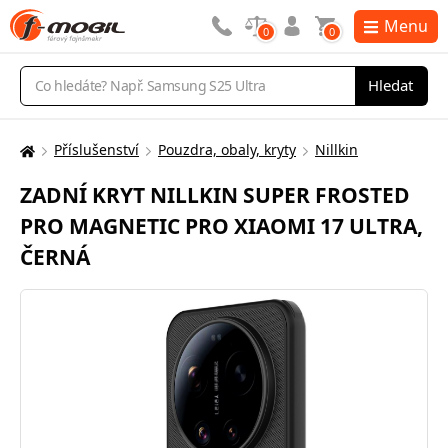
Menu
0
0
Vyhledávání
Hledat
Příslušenství
Pouzdra, obaly, kryty
Nillkin
Zde
se
ZADNÍ KRYT NILLKIN SUPER FROSTED
nacházíte:
PRO MAGNETIC PRO XIAOMI 17 ULTRA,
ČERNÁ