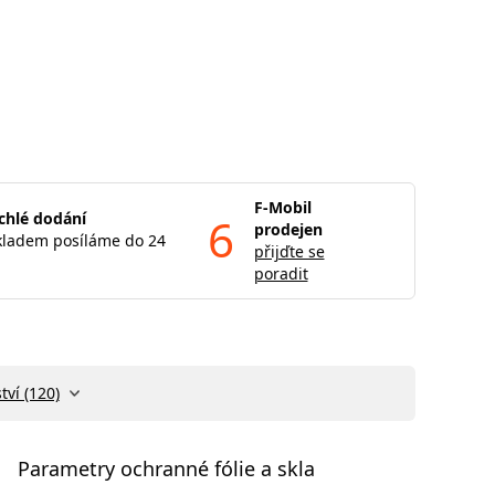
F-Mobil
chlé dodání
6
prodejen
kladem posíláme do 24
přijďte se
poradit
tví (120)
Parametry ochranné fólie a skla