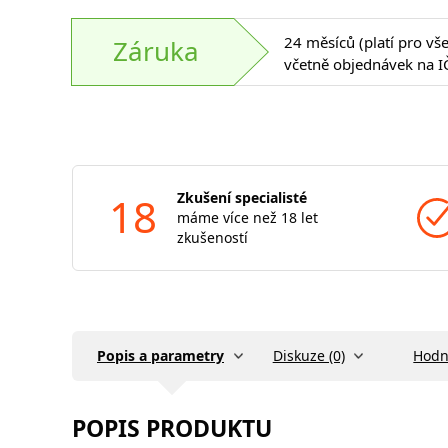
24 měsíců (platí pro vš
Záruka
včetně objednávek na I
18
Zkušení specialisté
máme více než 18 let
zkušeností
Popis a parametry
Diskuze (0)
Hodn
POPIS PRODUKTU