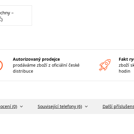
echny –
Č)
Autorizovaný prodejce
Fakt ry
prodáváme zboží z oficiální české
zboží s
distribuce
hodin
ocení (0)
Související telefony (6)
Další příslušens