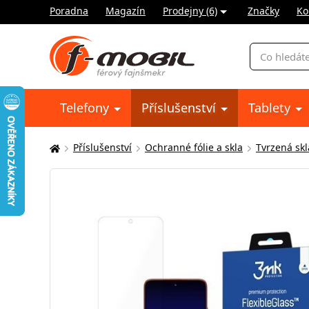
Poradna
Magazín
Prodejny (6)
Značky
Ko
Vyhledávání
Telefony
Příslušenství
Tablety
Příslušenství
Ochranné fólie a skla
Tvrzená skl
Zde
se
nacházíte: