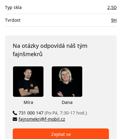
Typ skla
2,5D
Tvrdost
9H
Na otázky odpovídá náš tým
fajnšmekrů
Míra
Dana
731 000 147
(Po-Pá, 7:30-17 hod.)
fajnsmekri@f-mobil.cz
Zeptat se