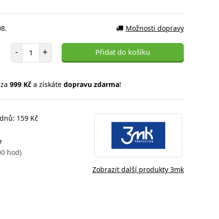
08.
Možnosti dopravy
Počet položek
-
+
Přidat do košíku
 za
999 Kč
a získáte
dopravu zdarma
!
 dnů: 159 Kč
7
00 hod)
Zobrazit další produkty 3mk