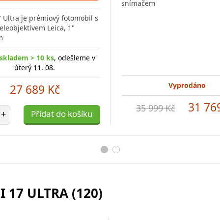
snímačem
 Ultra je prémiový fotomobil s
leobjektivem Leica, 1"
m
skladem > 10 ks
, odešleme v
úterý 11. 08.
Vyprodáno
27 689 Kč
31 76
35 999 Kč
et položek
+
Přidat do košíku
 17 ULTRA (120)