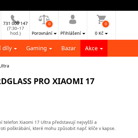
731 000 147
0
0
(7:30–17
hod.)
Porovnání
Přihlášení
0
Kč
 díly
Gaming
Bazar
Akce
Ultra
DGLASS PRO XIAOMI 17
 telefon Xiaomi 17 Ultra představují nejvyšší a
oti poškrábání, které mohu způsobit např. klíče v kapse.