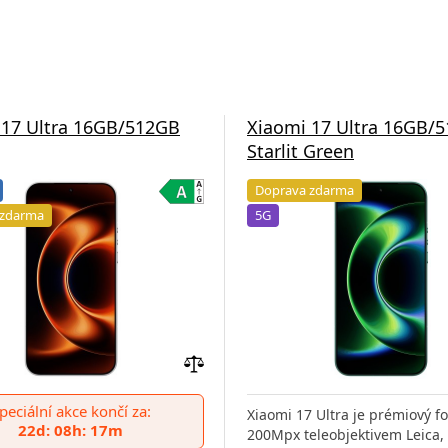
 17 Ultra 16GB/512GB
Xiaomi 17 Ultra 16GB/
Starlit Green
Doprava zdarma
 zdarma
5G
Přidat
do
peciální akce končí za:
Xiaomi 17 Ultra je prémiový f
porovnání
22d: 08h: 17m
200Mpx teleobjektivem Leica,