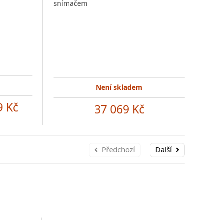
snímačem
sní
Není skladem
9 Kč
37 069 Kč
Předchozí
Další