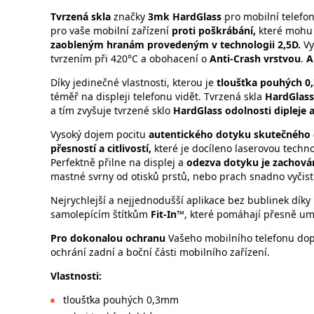
Tvrzená skla
značky
3mk HardGlass
pro mobilní telefo
pro vaše mobilní zařízení
proti poškrábání,
které mohu 
zaobleným hranám provedeným v technologii 2,5D.
Vy
tvrzením při 420°C a obohacení o
Anti-Crash vrstvou
.
A
Díky jedinečné vlastnosti, kterou je
tloušťka pouhých 
téměř na displeji telefonu vidět. Tvrzená skla
HardGlass
a tím zvyšuje tvrzené sklo
HardGlass
odolnosti dipleje 
Vysoký dojem pocitu
autentického dotyku skutečného 
přesností a citlivostí,
které je docíleno laserovou techno
Perfektně přilne na displej a
odezva dotyku je zachová
mastné svrny od otisků prstů, nebo prach snadno vyčistí
Nejrychlejší a nejjednodušší aplikace bez bublinek díky
samolepícím štítkům
Fit-In™
, které pomáhají přesně um
Pro dokonalou ochranu
Vašeho mobilního telefonu dopo
ochrání zadní a boční části mobilního zařízení.
Vlastnosti:
tloušťka pouhých 0,3mm