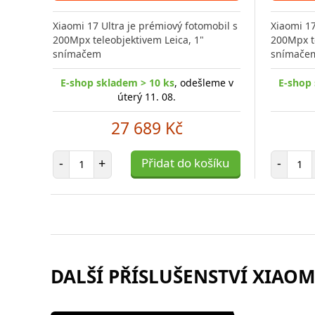
Xiaomi 17 Ultra je prémiový fotomobil s
Xiaomi 17
200Mpx teleobjektivem Leica, 1"
200Mpx te
snímačem
snímače
E-shop skladem > 10 ks
, odešleme v
E-shop 
úterý 11. 08.
27 689 Kč
Počet položek
Poč
-
+
Přidat do košíku
-
DALŠÍ PŘÍSLUŠENSTVÍ XIAOMI