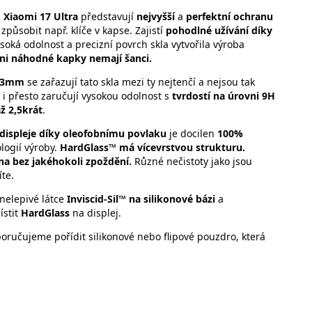
n
Xiaomi 17 Ultra
představují
nejvyšší
a
perfektní ochranu
způsobit např. klíče v kapse. Zajistí
pohodlné užívání díky
soká odolnost a precizní povrch skla vytvořila výroba
ni náhodné kapky nemají šanci.
0,3mm
se zařazují tato skla mezi ty nejtenčí a nejsou tak
i přesto zaručují vysokou odolnost s
tvrdostí na úrovni 9H
až 2,5krát
.
displeje díky oleofobnímu povlaku
je docilen
100%
logií výroby.
HardGlass™ má vícevrstvou strukturu.
na bez jakéhokoli zpoždění.
Různé nečistoty jako jsou
te.
 nelepivé látce
Inviscid-Sil™ na silikonové bázi
a
ístit
HardGlass
na displej.
ručujeme pořídit silikonové nebo flipové pouzdro, která