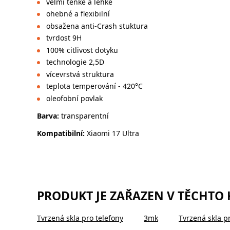
velmi tenké a lehké
ohebné a flexibilní
obsažena anti-Crash stuktura
tvrdost 9H
100% citlivost dotyku
technologie 2,5D
vícevrstvá struktura
teplota temperování - 420°C
oleofobní povlak
Barva:
transparentní
Kompatibilní:
Xiaomi 17 Ultra
PRODUKT JE ZAŘAZEN V TĚCHTO
Tvrzená skla pro telefony
3mk
Tvrzená skla p