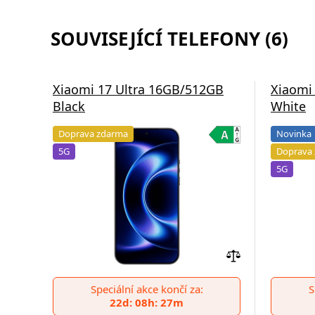
SOUVISEJÍCÍ TELEFONY (6)
Xiaomi 17 Ultra 16GB/512GB
Xiaomi
Black
White
Doprava zdarma
Novinka
5G
Doprava
5G
Přidat
do
Speciální akce končí za:
S
porovnání
22d: 08h: 27m