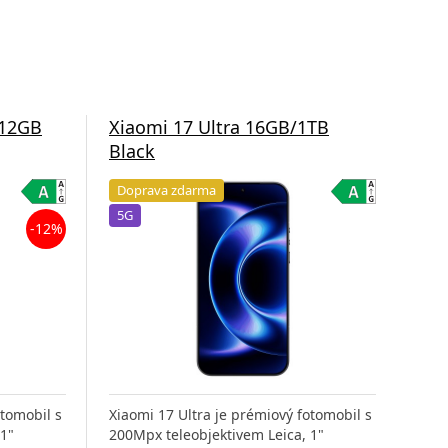
512GB
Xiaomi 17 Ultra 16GB/1TB
Xia
Black
Wh
Doprava zdarma
Do
5G
5G
-12%
otomobil s
Xiaomi 17 Ultra je prémiový fotomobil s
Xiao
 1"
200Mpx teleobjektivem Leica, 1"
200M