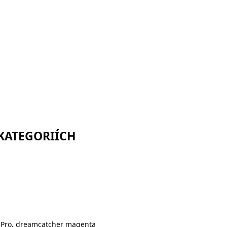
orům
 KATEGORIÍCH
 Pro, dreamcatcher magenta