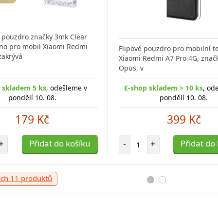
é pouzdro značky 3mk Clear
no pro mobil Xiaomi Redmi
Flipové pouzdro pro mobilní t
zakrývá
Xiaomi Redmi A7 Pro 4G, znač
Opus, v
 skladem 5 ks
, odešleme v
E-shop skladem > 10 ks
, od
pondělí 10. 08.
pondělí 10. 08.
179 Kč
399 Kč
t položek
Počet položek
+
Přidat do košíku
-
+
Přidat do
ech 11 produktů