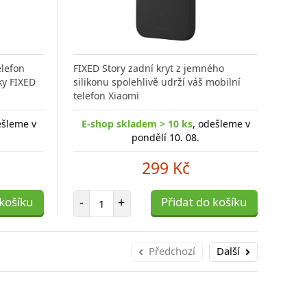
elefon
FIXED Story zadní kryt z jemného
Zadn
ky FIXED
silikonu spolehlivě udrží váš mobilní
tele
telefon Xiaomi
Kom
ešleme v
E-shop skladem > 10 ks
, odešleme v
E-
pondělí 10. 08.
299 Kč
Počet položek
 košíku
-
+
Přidat do košíku
-
Předchozí
Další