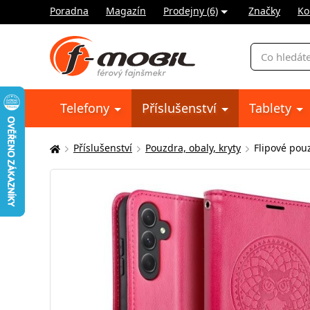
Poradna
Magazín
Prodejny (6)
Značky
Ko
Vyhledávání
Telefony
Příslušenství
Tablety
Příslušenství
Pouzdra, obaly, kryty
Flipové pou
Zde
se
nacházíte: