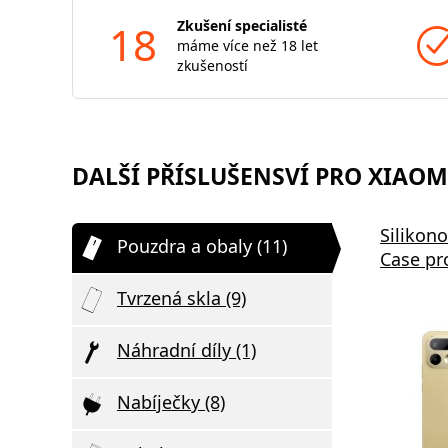
18
Zkušení specialisté
máme více než 18 let
zkušeností
DALŠÍ PŘÍSLUŠENSVÍ PRO XIAOMI
Silikon
Pouzdra a obaly (11)
Case pr
Tvrzená skla (9)
Náhradní díly (1)
Nabíječky (8)