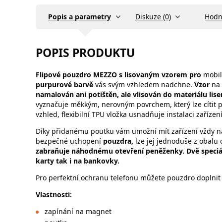
Popis a parametry
Diskuze (0)
Hodn
POPIS PRODUKTU
Flipové
pouzdro
MEZZO
s lisovaným vzorem pro
mobil
purpurové barvě
vás svým vzhledem nadchne.
Vzor
na 
namalován ani potištěn, ale vlisován do materiálu lis
vyznačuje měkkým, nerovným povrchem, který lze cítit 
vzhled, flexibilní TPU vložka usnadňuje instalaci zařízen
Díky přidanému poutku vám umožní mít zařízení vždy n
bezpečné uchopení
pouzdra,
lze jej jednoduše z obalu 
zabraňuje náhodnému otevření peněženky. Dvě speciá
karty tak i na bankovky.
Pro perfektní ochranu telefonu můžete pouzdro doplnit
Vlastnosti:
zapínání na magnet