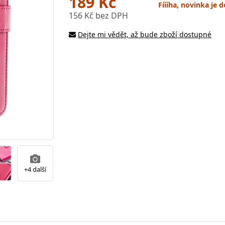
189 Kč
Fíííha, novinka je
156 Kč bez DPH
Dejte mi vědět, až bude zboží dostupné
+4 další