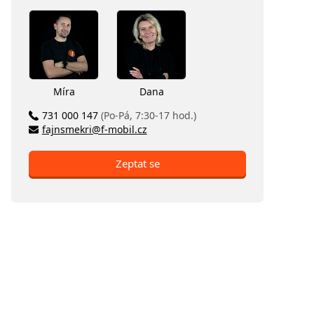
Míra
Dana
731 000 147
(Po-Pá, 7:30-17 hod.)
fajnsmekri@f-mobil.cz
Zeptat se