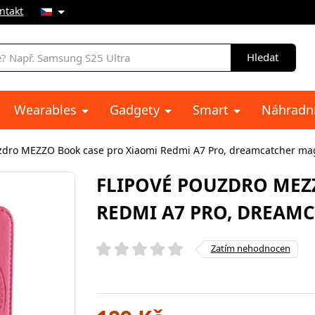
ntakt
Hledat
Wearables
Gadgety
Smart
Náhradní
zdro MEZZO Book case pro Xiaomi Redmi A7 Pro, dreamcatcher ma
FLIPOVÉ POUZDRO MEZ
REDMI A7 PRO, DREAM
Zatím nehodnocen