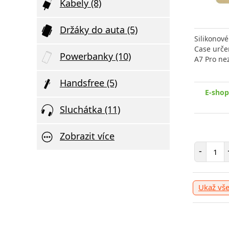
Kabely (8)
Držáky do auta (5)
Silikonov
Case urče
Powerbanky (10)
A7 Pro ne
Handsfree (5)
E-shop
Sluchátka (11)
Zobrazit více
Poče
-
Ukaž vš