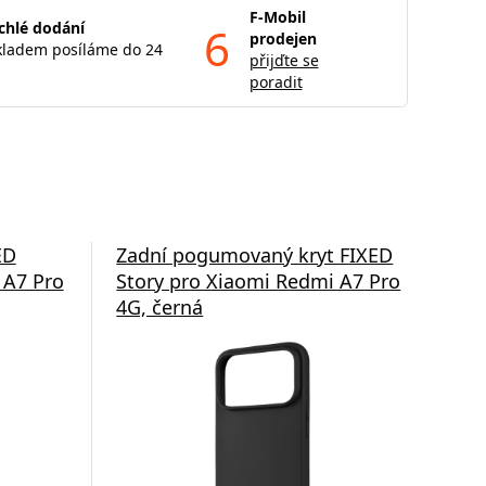
F-Mobil
chlé dodání
6
prodejen
kladem posíláme do 24
přijďte se
poradit
ED
Zadní pogumovaný kryt FIXED
Zad
 A7 Pro
Story pro Xiaomi Redmi A7 Pro
Xia
4G, černá
tra