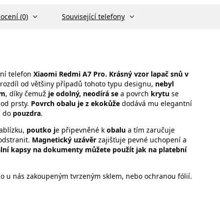
ocení (0)
Související telefony
ní telefon
Xiaomi Redmi A7 Pro. Krásný vzor lapač snů v
rozdíl od většiny případů tohoto typu designu,
nebyl
em
, díky čemuž
je odolný, neodírá se
a povrch
krytu
se
pod prsty.
Povrch obalu je z ekokůže
dodává mu elegantní
í do
pouzdra
.
ablízku,
poutko j
e připevněné k
obalu
a tím zaručuje
odstranit.
Magnetický uzávěr
zajišťuje pevné uchopení a
lní kapsy na dokumenty můžete použít jak na platební
 o u nás zakoupeným tvrzeným sklem, nebo ochranou fólií.