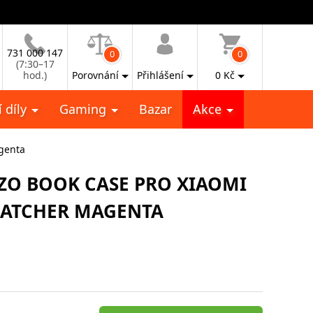
731 000 147
0
0
(7:30–17
hod.)
Porovnání
Přihlášení
0
Kč
 díly
Gaming
Bazar
Akce
genta
ZO BOOK CASE PRO XIAOMI
CATCHER MAGENTA