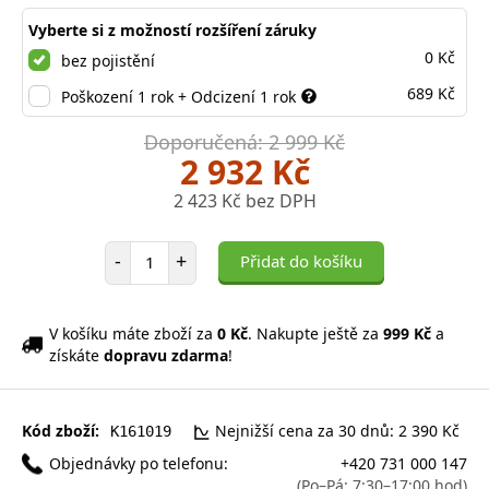
Vyberte si z možností rozšíření záruky
0 Kč
bez pojistění
689 Kč
Poškození 1 rok + Odcizení 1 rok
Doporučená: 2 999 Kč
2 932 Kč
2 423 Kč bez DPH
Počet položek
-
+
Přidat do košíku
V košíku máte zboží za
0 Kč
. Nakupte ještě za
999 Kč
a
získáte
dopravu zdarma
!
Kód zboží:
Nejnižší cena za 30 dnů: 2 390 Kč
K161019
Objednávky po telefonu:
+420 731 000 147
(Po–Pá: 7:30–17:00 hod)