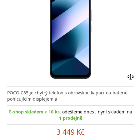
Přid
do
POCO C85 je chytrý telefon s obrovskou kapacitou baterie,
poro
pohlcujícím displejem a
E-shop skladem > 10 ks
, odešleme dnes , nyní skladem na
1 prodejně
3 449 Kč