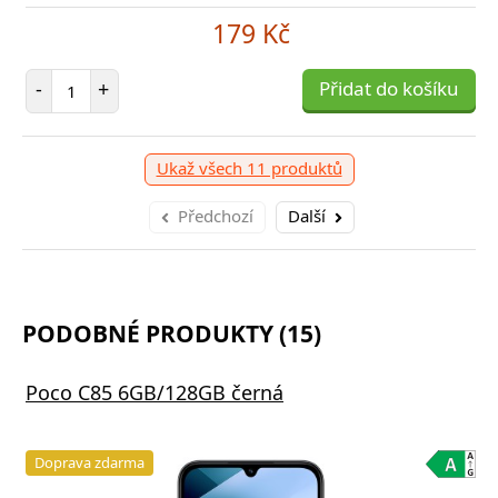
179 Kč
Počet položek
-
+
Přidat do košíku
Ukaž všech 11 produktů
Předchozí
Další
PODOBNÉ PRODUKTY (15)
Poco C85 6GB/128GB černá
Doprava zdarma