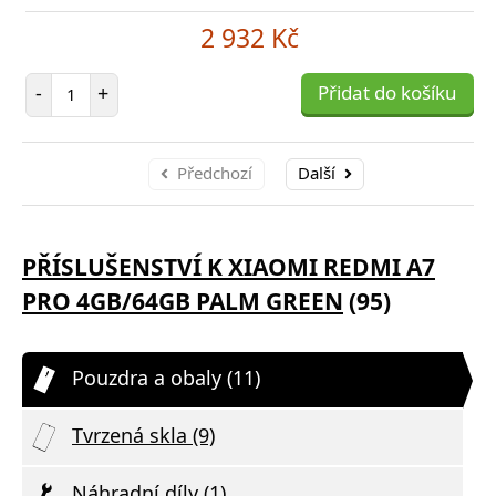
2 932 Kč
Počet položek
-
+
Přidat do košíku
Předchozí
Další
PŘÍSLUŠENSTVÍ K XIAOMI REDMI A7
PRO 4GB/64GB PALM GREEN
(95)
Pouzdra a obaly (11)
Tvrzená skla (9)
Náhradní díly (1)