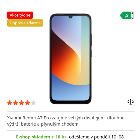
Akce týdne
Doprava zdarma
Přid
do
Xiaomi Redmi A7 Pro zaujme velkým displejem, dlouhou
poro
výdrží baterie a plynulým chodem
E-shop skladem > 10 ks
, odešleme v pondělí 10. 08.