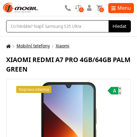
Menu
0
0
Vyhledávání
Hledat
Mobilní telefony
Xiaomi
Zde
se
XIAOMI REDMI A7 PRO 4GB/64GB PALM
nacházíte:
GREEN
Doprava zdarma