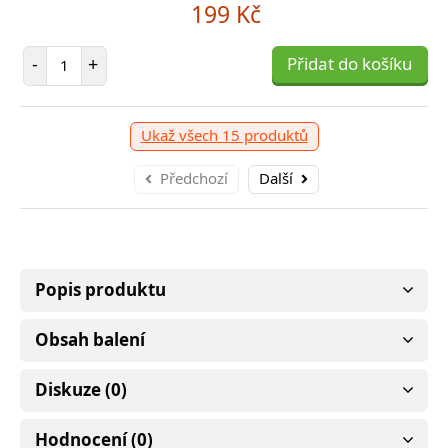
199 Kč
1 790 Kč
shop skladem > 10 ks
, odešleme v pondělí 10. 08.
E-
Počet položek
-
+
Přidat do košíku
očet položek
P
999 Kč
+
Přidat do košíku
-
očet položek
P
+
Přidat do košíku
-
Ukaž všech 15 produktů
Předchozí
Další
Popis produktu
Obsah balení
Diskuze (0)
Hodnocení (0)