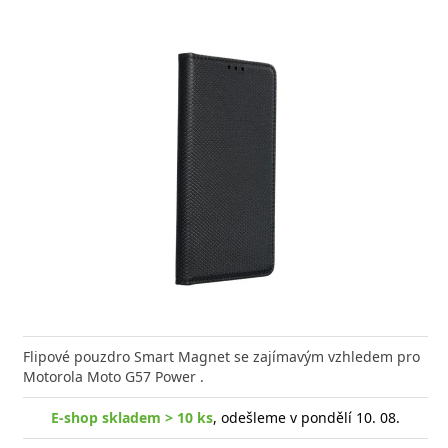
va zdarma
va zdarma
Dopra
ejte si dokonalý zvuk a dlouhotrvající pohodlí s
 hodinky Niceboy WATCH 4 kombinují elegantní
Flipové pouzdro Smart Magnet se zajímavým vzhledem pro
Elegant
Carneo 
tovými sluchátky Xiaomi
 s pokročilými funkcemi
Motorola Moto G57 Power .
Trix Sl
elegan
p skladem > 10 ks
E-shop skladem > 10 ks
, odešleme dnes , nyní skladem na
, odešleme v pondělí 10. 08.
1 prodejně
E