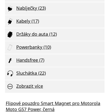
Nabíječky (23)
Kabely (17)
Držáky do auta (12)
Powerbanky (10)
Handsfree (7)
Sluchátka (22)
Zobrazit více
i Redmi Buds 6 Coral Green
oy Watch 4 Carbon black
Flipové pouzdro Smart Magnet pro Motorola
Bezdr
CARNE
Moto G57 Power, černá