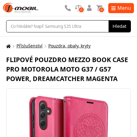
Menu
0
0
Vyhledávání
Hledat
Příslušenství
Pouzdra, obaly, kryty
Zde
se
FLIPOVÉ POUZDRO MEZZO BOOK CASE
nacházíte:
PRO MOTOROLA MOTO G37 / G57
POWER, DREAMCATCHER MAGENTA