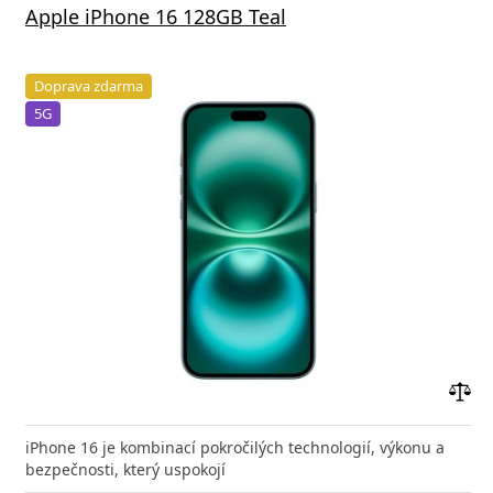
Apple iPhone 16 128GB Teal
Doprava zdarma
5G
Přid
do
iPhone 16 je kombinací pokročilých technologií, výkonu a
poro
bezpečnosti, který uspokojí