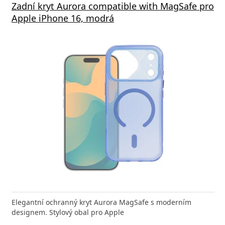
á nabíječka FIXED s 2xUSB výstupem, 17W
Zadní kryt Aurora compatible with MagSafe pro
Aliga
 Rapid Charge, bílá
Apple iPhone 16, modrá
Deliv
nabíječka FIXED zajistí rychlé a bezpečné nabíjení
Elegantní ochranný kryt Aurora MagSafe s moderním
Výkonná
 moderního smartphonu,
designem. Stylový obal pro Apple
Aligato