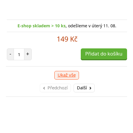
-shop skladem > 10 ks
, odešleme v úterý 11. 08.
E
E-shop skladem > 10 ks
, odešleme v úterý 11. 08.
249 Kč
149 Kč
očet položek
P
+
Přidat do košíku
-
Počet položek
-
+
Přidat do košíku
Ukaž vše
Předchozí
Další