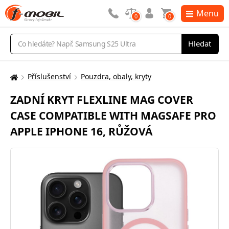
Menu
0
0
Vyhledávání
Hledat
Příslušenství
Pouzdra, obaly, kryty
Zde
se
ZADNÍ KRYT FLEXLINE MAG COVER
nacházíte:
CASE COMPATIBLE WITH MAGSAFE PRO
APPLE IPHONE 16, RŮŽOVÁ