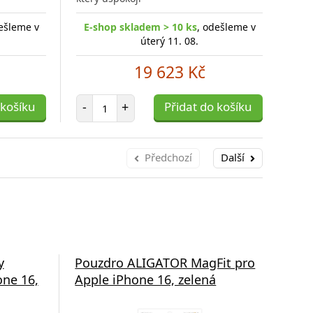
ešleme v
E-shop skladem > 10 ks
, odešleme v
E
úterý 11. 08.
19 623 Kč
Počet položek
 košíku
-
+
Přidat do košíku
-
Předchozí
Další
y
Pouzdro ALIGATOR MagFit pro
Pou
ne 16,
Apple iPhone 16, zelená
App