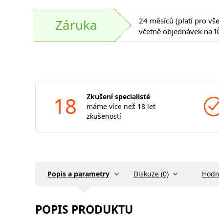
24 měsíců (platí pro vš
Záruka
včetně objednávek na I
18
Zkušení specialisté
máme více než 18 let
zkušeností
Popis a parametry
Diskuze (0)
Hodn
POPIS PRODUKTU