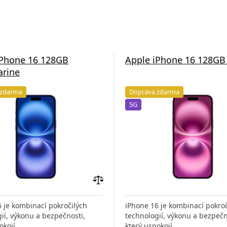
iPhone 16 128GB
Apple iPhone 16 128GB
arine
 zdarma
Doprava zdarma
5G
Přidat
do
 je kombinací pokročilých
iPhone 16 je kombinací pokroč
porovnání
ií, výkonu a bezpečnosti,
technologií, výkonu a bezpečn
okojí
který uspokojí