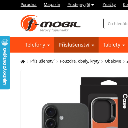
Poradna
Magazín
Prodejny (6)
Značky
Ko
Vyhledávání
Telefony
Příslušenství
Tablety
Příslušenství
Pouzdra, obaly, kryty
Obal:Me
Zde
se
nacházíte: