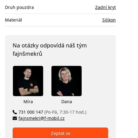
Druh pouzdra
Zadní kryt
Materiál
Silikon
Na otázky odpovídá náš tým
fajnšmekrů
Míra
Dana
731 000 147
(Po-Pá, 7:30-17 hod.)
fajnsmekri@f-mobil.cz
Zeptat se