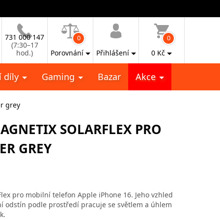
731 000 147
0
0
(7:30–17
hod.)
Porovnání
Přihlášení
0
Kč
 díly
Gaming
Bazar
Akce
r grey
MAGNETIX SOLARFLEX PRO
PER GREY
ex pro mobilní telefon Apple iPhone 16. Jeho vzhled
 odstín podle prostředí pracuje se světlem a úhlem
k.