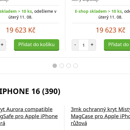
skladem > 10 ks
, odešleme v
E-shop skladem > 10 ks
, od
úterý 11. 08.
úterý 11. 08.
19 623 Kč
19 623 Kč
et položek
Počet položek
+
Přidat do košíku
-
+
Přidat do
IPHONE 16 (390)
á nabíječka Swissten
ryt Aurora compatible
3mk ochranný kryt Mist
gSafe pro Apple iPhone
MagCase pro Apple iPho
rá
růžová