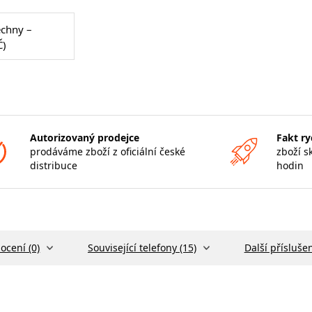
echny –
Č)
Autorizovaný prodejce
Fakt ry
prodáváme zboží z oficiální české
zboží s
distribuce
hodin
ocení (0)
Související telefony (15)
Další příslušen