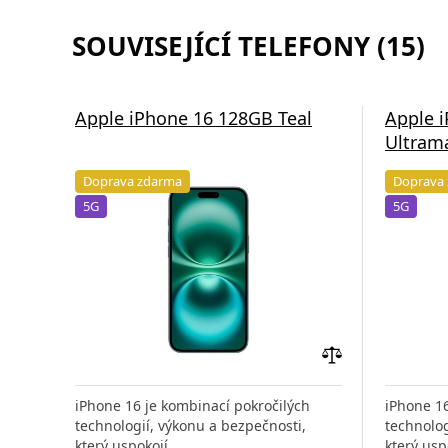
SOUVISEJÍCÍ TELEFONY (15)
Apple iPhone 16 128GB Teal
Apple 
Ultram
Doprava zdarma
Doprava
5G
5G
Přidat
do
iPhone 16 je kombinací pokročilých
iPhone 16
porovnání
technologií, výkonu a bezpečnosti,
technolog
který uspokojí
který usp