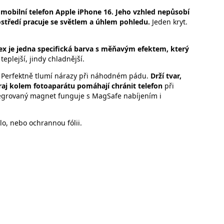
obilní telefon Apple iPhone 16. Jeho vzhled nepůsobí
ostředí pracuje se světlem a úhlem pohledu.
Jeden kryt.
ex je jedna specifická barva s měňavým efektem, který
teplejší, jindy chladnější.
. Perfektně tlumí nárazy při náhodném pádu.
Drží tvar,
raj kolem fotoaparátu pomáhají chránit telefon
při
egrovaný magnet funguje s MagSafe nabíjením i
o, nebo ochrannou fólii.