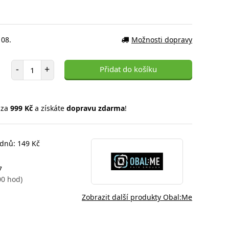
 08.
Možnosti dopravy
Počet položek
-
+
Přidat do košíku
 za
999 Kč
a získáte
dopravu zdarma
!
 dnů: 149 Kč
7
00 hod)
Zobrazit další produkty Obal:Me