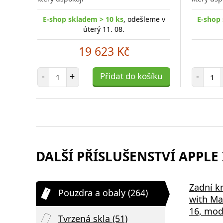
E-shop skladem > 10 ks
, odešleme v
E-shop 
úterý 11. 08.
19 623 Kč
Počet položek
Poč
-
+
Přidat do košíku
-
DALŠÍ PŘÍSLUŠENSTVÍ APPLE 
Samsung EP-P2400BBE 15W
Bezdrátov
Zadní k
Pouzdra a obaly (264)
,
Podložka pro Bezdrátové
2v1 černá
with Ma
Nabíjení Black
16, mod
Tvrzená skla (51)