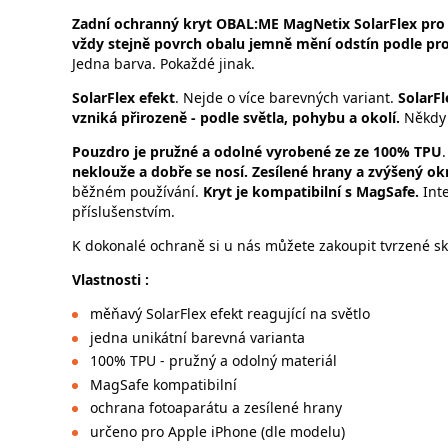
Zadní ochranný kryt
OBAL:ME MagNetix SolarFlex pro m
vždy stejně povrch obalu jemně mění odstín podle pr
Jedna barva. Pokaždé jinak.
SolarFlex efekt
. Nejde o více barevných variant.
SolarFl
vzniká přirozeně - podle světla, pohybu a okolí.
Někdy 
Pouzdro je pružné a odolné vyrobené ze ze 100% TPU
neklouže a dobře se nosí. Zesílené hrany a zvýšený ok
běžném používání.
Kryt je kompatibilní s MagSafe.
Int
příslušenstvím.
K dokonalé ochraně si u nás můžete zakoupit tvrzené skl
Vlastnosti :
měňavý SolarFlex efekt reagující na světlo
jedna unikátní barevná varianta
100% TPU - pružný a odolný materiál
MagSafe kompatibilní
ochrana fotoaparátu a zesílené hrany
určeno pro Apple iPhone (dle modelu)