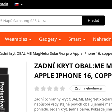
ntakt
Hledat
Wearables
Gadgety
Smart
Náhradní
Zadní kryt OBAL:ME MagNetix SolarFlex pro Apple iPhone 16, coppe
ZADNÍ KRYT OBAL:ME 
APPLE IPHONE 16, COP
Zatím nehodnocen
Zadní ochranný kryt OBAL:ME MagNetix SolarFl
nepůsobí vždy stejně povrch obalu jemně mění
pohledu. Jeden kryt. Jedna barva. Pokaždé jina