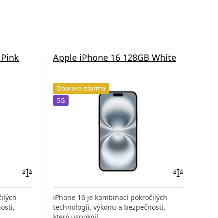
 Pink
Apple iPhone 16 128GB White
App
Doprava zdarma
Do
5G
5G
Přidat
Přidat
do
do
ilých
iPhone 16 je kombinací pokročilých
iPho
porovnání
porovnání
osti,
technologií, výkonu a bezpečnosti,
tech
který uspokojí
kter