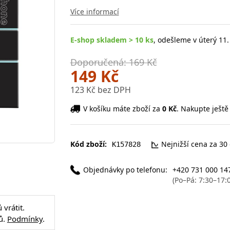
Více informací
E-shop skladem > 10 ks
, odešleme v úterý 11.
Doporučená: 169 Kč
149 Kč
123 Kč bez DPH
V košíku máte zboží za
0 Kč
. Nakupte ještě
Kód zboží:
Nejnižší cena za 30
K157828
Objednávky po telefonu:
+420 731 000 14
(Po–Pá: 7:30–17:
vrátit.
ů.
Podmínky
.