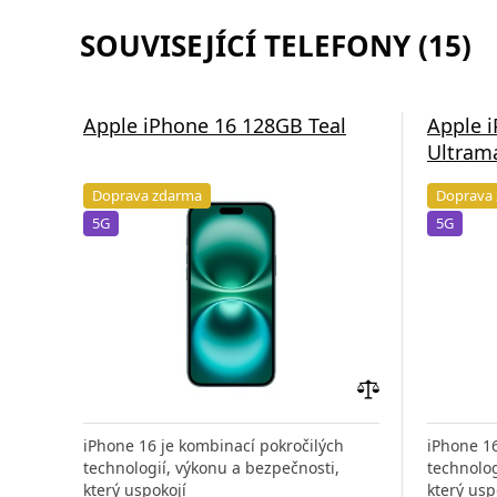
SOUVISEJÍCÍ TELEFONY (15)
Apple iPhone 16 128GB Teal
Apple 
Ultram
Doprava zdarma
Doprava
5G
5G
Přidat
do
iPhone 16 je kombinací pokročilých
iPhone 16
porovnání
technologií, výkonu a bezpečnosti,
technolog
který uspokojí
který usp