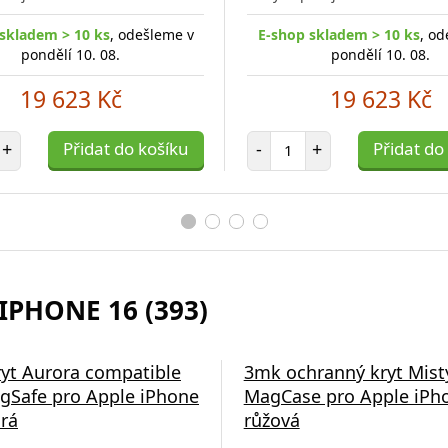
skladem > 10 ks
, odešleme v
E-shop skladem > 10 ks
, od
pondělí 10. 08.
pondělí 10. 08.
19 623 Kč
19 623 Kč
et položek
Počet položek
+
Přidat do košíku
-
+
Přidat do
IPHONE 16 (393)
á nabíječka Swissten
ryt Aurora compatible
3mk ochranný kryt Mist
gSafe pro Apple iPhone
MagCase pro Apple iPho
rá
růžová