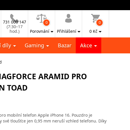
731 000 147
0
0
(7:30–17
hod.)
Porovnání
Přihlášení
0
Kč
 díly
Gaming
Bazar
Akce
d
 MAGFORCE ARAMID PRO
EN TOAD
ro mobilní telefon Apple iPhone 16. Pouzdro je
 své tloušťce jen 0,95 mm neruší vzhled telefonu. Díky