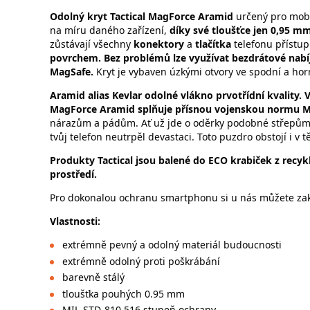
Odolný kryt
Tactical MagForce Aramid
určený pro mobi
na míru daného zařízení,
díky své tloušťce jen 0,95 mm
zůstávají všechny
konektory
a
tlačítka
telefonu přístup
povrchem. Bez problémů lze využívat bezdrátové nabí
MagSafe.
Kryt je vybaven úzkými otvory ve spodní a horn
Aramid alias Kevlar odolné vlákno prvotřídní kvality. 
MagForce Aramid splňuje přísnou vojenskou normu M
nárazům a pádům. Ať už jde o oděrky podobné střepům, 
tvůj telefon neutrpěl devastaci. Toto puzdro obstojí i 
Produkty Tactical jsou balené do ECO krabiček z recyk
prostředí.
Pro dokonalou ochranu smartphonu si u nás můžete zako
Vlastnosti:
extrémně pevný a odolný materiál budoucnosti
extrémně odolný proti poškrábání
barevně stálý
tloušťka pouhých 0.95 mm
MIL-STD-810 516 stupeň ochrany