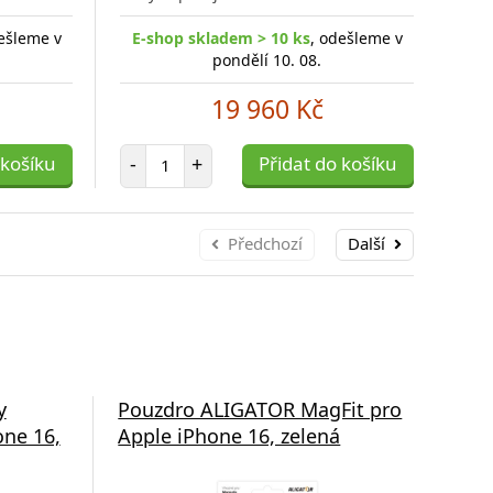
ešleme v
E-shop skladem > 10 ks
, odešleme v
E
pondělí 10. 08.
19 960 Kč
Počet položek
 košíku
-
+
Přidat do košíku
-
Předchozí
Další
y
Pouzdro ALIGATOR MagFit pro
Pou
ne 16,
Apple iPhone 16, zelená
App