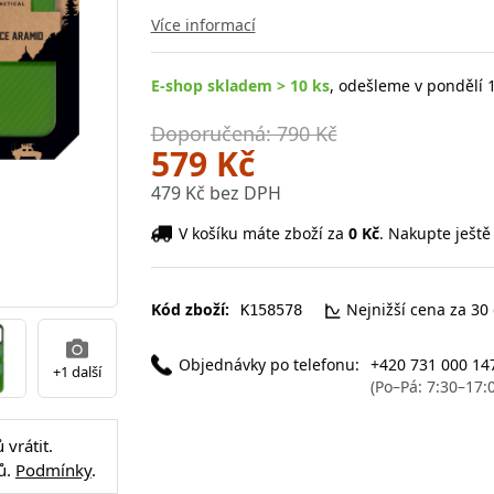
Více informací
E-shop skladem > 10 ks
, odešleme v pondělí 1
Doporučená: 790 Kč
579 Kč
479 Kč bez DPH
V košíku máte zboží za
0 Kč
. Nakupte ještě
Kód zboží:
Nejnižší cena za 30
K158578
Objednávky po telefonu:
+420 731 000 14
+1 další
(Po–Pá: 7:30–17:
vrátit.
ů.
Podmínky
.