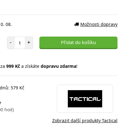
0. 08.
Možnosti dopravy
Počet položek
-
+
Přidat do košíku
 za
999 Kč
a získáte
dopravu zdarma
!
 dnů: 579 Kč
7
00 hod)
Zobrazit další produkty Tactical