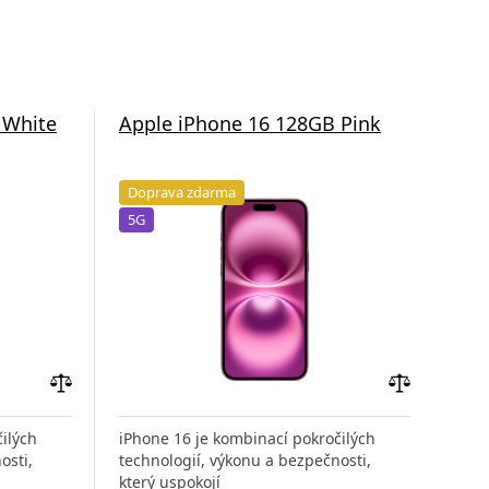
 White
Apple iPhone 16 128GB Pink
App
Doprava zdarma
Do
5G
5G
Přidat
Přidat
do
do
ilých
iPhone 16 je kombinací pokročilých
iPho
porovnání
porovnání
osti,
technologií, výkonu a bezpečnosti,
tech
který uspokojí
kter