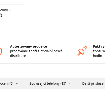
echny –
Č)
Autorizovaný prodejce
Fakt ry
prodáváme zboží z oficiální české
zboží s
distribuce
hodin
ocení (0)
Související telefony (15)
Další příslušen