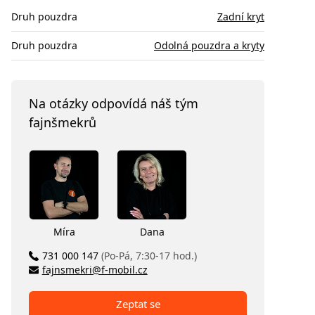
Druh pouzdra
Zadní kryt
Druh pouzdra
Odolná pouzdra a kryty
Na otázky odpovídá náš tým
fajnšmekrů
Míra
Dana
731 000 147
(Po-Pá, 7:30-17 hod.)
fajnsmekri@f-mobil.cz
Zeptat se