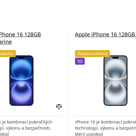
iPhone 16 128GB
Apple iPhone 16 128GB
arine
 zdarma
Doprava zdarma
5G
Přidat
do
 je kombinací pokročilých
iPhone 16 je kombinací pokroč
porovnání
ií, výkonu a bezpečnosti,
technologií, výkonu a bezpečn
okojí
který uspokojí