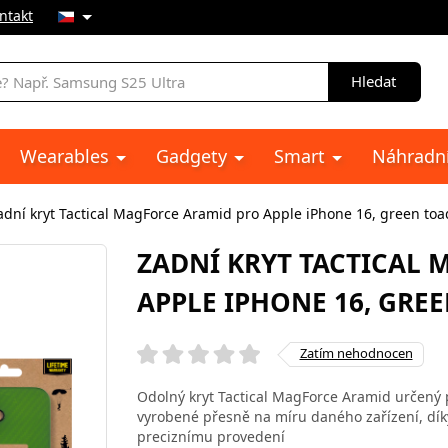
ntakt
Hledat
Wearables
Gadgety
Smart
Náhradní
adní kryt Tactical MagForce Aramid pro Apple iPhone 16, green toa
ZADNÍ KRYT TACTICAL
APPLE IPHONE 16, GRE
Zatím nehodnocen
Odolný kryt Tactical MagForce Aramid určený p
vyrobené přesně na míru daného zařízení, díky
preciznímu provedení