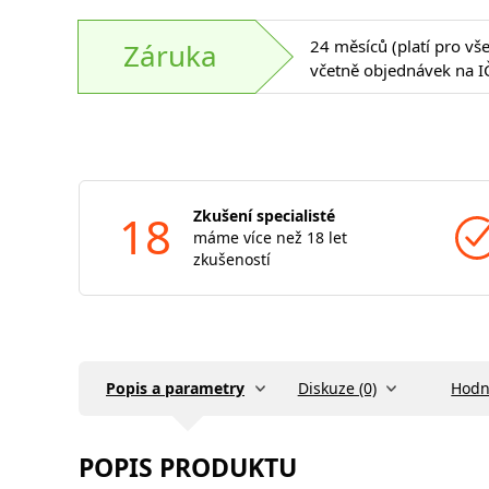
24 měsíců (platí pro vš
Záruka
včetně objednávek na I
18
Zkušení specialisté
máme více než 18 let
zkušeností
Popis a parametry
Diskuze (0)
Hodn
POPIS PRODUKTU