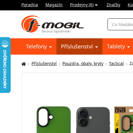
Poradna
Magazín
Prodejny (6)
Značky
Ko
Vyhledávání
Telefony
Příslušenství
Tablety
Příslušenství
Pouzdra, obaly, kryty
Tactical
Z
Zde
se
nacházíte: