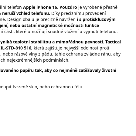
lní telefon
Apple iPhone 16
.
Pouzdro
je vyrobené přesně
 neruší vzhled telefonu.
Díky preciznímu provedení
né. Design obalu je precizně navržen
i s protiskluzovým
jení, nebo ostatní magnetické možnosti funkce
í části, které umožňují snadné vložení a vyjmutí telefonu.
Vyniká teplotní stabilitou a mimořádnou pevností. Tactical
IL-STD-810 516,
která zajišťuje nejvyšší odolnost proti
nebo rázové vlny z pádu, tahle ochrana zvládne ránu, aby
v těch nejextrémnějších podmínkách.
lovaného papíru tak, aby co nejméně zatěžovaly životni
upit tvrzené sklo, nebo ochrannou fólii.