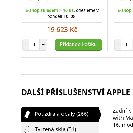
E-shop skladem > 10 ks
, odešleme v
E-shop 
pondělí 10. 08.
19 623 Kč
Počet položek
Poč
-
+
Přidat do košíku
-
DALŠÍ PŘÍSLUŠENSTVÍ APPLE 
Samsung EP-P2400BBE 15W
Bezdrátov
Zadní k
Pouzdra a obaly (266)
,
Podložka pro Bezdrátové
2v1 černá
with Ma
Nabíjení Black
16, mod
Tvrzená skla (51)