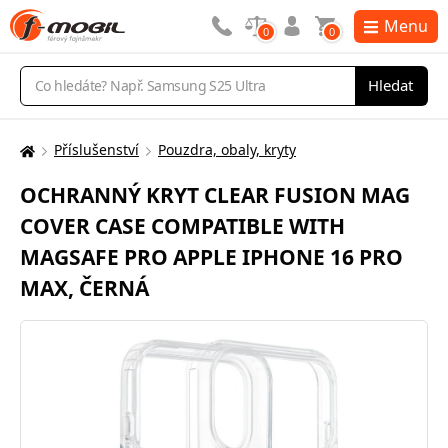
Menu
0
0
Vyhledávání
Hledat
Příslušenství
Pouzdra, obaly, kryty
Zde
se
OCHRANNÝ KRYT CLEAR FUSION MAG
nacházíte:
COVER CASE COMPATIBLE WITH
MAGSAFE PRO APPLE IPHONE 16 PRO
MAX, ČERNÁ