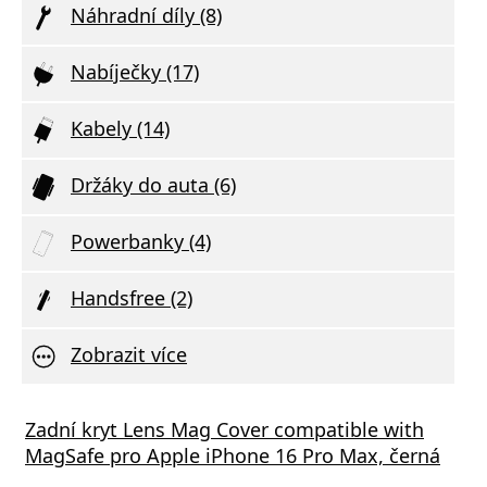
Náhradní díly (8)
Nabíječky (17)
Kabely (14)
Držáky do auta (6)
Powerbanky (4)
Handsfree (2)
Zobrazit více
á nabíječka FIXED s 2xUSB výstupem, 17W
Zadní kryt Lens Mag Cover compatible with
Aliga
 Rapid Charge, bílá
MagSafe pro Apple iPhone 16 Pro Max, černá
Deliv