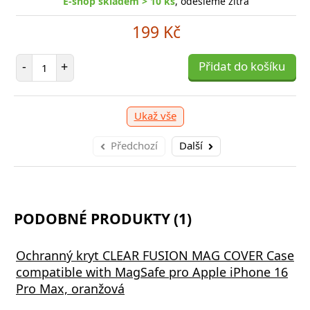
E-shop skladem > 10 ks
, odešleme zítra
249 Kč
199 Kč
očet položek
P
+
Počet položek
Přidat do košíku
-
-
+
Přidat do košíku
Ukaž vše
Předchozí
Další
PODOBNÉ PRODUKTY (1)
Ochranný kryt CLEAR FUSION MAG COVER Case
compatible with MagSafe pro Apple iPhone 16
Pro Max, oranžová