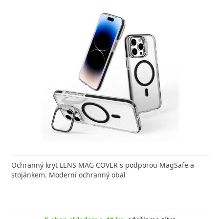
nabíječka FIXED zajistí rychlé a bezpečné nabíjení
Ochranný kryt LENS MAG COVER s podporou MagSafe a
Výkonná
 moderního smartphonu,
stojánkem. Moderní ochranný obal
Aligato
E-shop skladem > 10 ks
, odešleme zítra