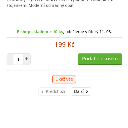
 moderního smartphonu,
stojánkem. Moderní ochranný obal
Aligato
-shop skladem > 10 ks
, odešleme v úterý 11. 08.
E
E-shop skladem > 10 ks
, odešleme v úterý 11. 08.
249 Kč
199 Kč
očet položek
P
+
Počet položek
Přidat do košíku
-
-
+
Přidat do košíku
Ukaž vše
Předchozí
Další