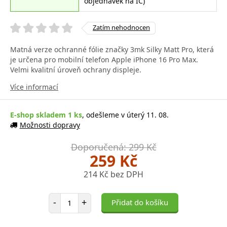
objednávek na IČ)
Zatím nehodnocen
Matná verze ochranné fólie značky 3mk Silky Matt Pro, která
je určena pro mobilní telefon Apple iPhone 16 Pro Max.
Velmi kvalitní úroveň ochrany displeje.
Více informací
E-shop skladem 1 ks
, odešleme v úterý 11. 08.
Možnosti dopravy
Doporučená: 299 Kč
259 Kč
214 Kč bez DPH
Počet položek
-
+
Přidat do košíku