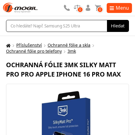
Menu
0
0
Vyhledávání
Hledat
Příslušenství
Ochranné fólie a skla
Zde
Ochranné fólie pro telefony
3mk
se
nacházíte:
OCHRANNÁ FÓLIE 3MK SILKY MATT
PRO PRO APPLE IPHONE 16 PRO MAX