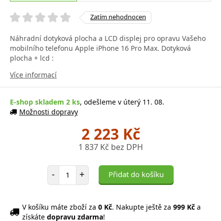
Zatím nehodnocen
Náhradní dotyková plocha a LCD displej pro opravu Vašeho
mobilního telefonu Apple iPhone 16 Pro Max. Dotyková
plocha + lcd :
Více informací
E-shop skladem 2 ks
, odešleme v úterý 11. 08.
Možnosti dopravy
2 223 Kč
1 837 Kč bez DPH
Počet položek
-
+
Přidat do košíku
V košíku máte zboží za
0 Kč
. Nakupte ještě za
999 Kč
a
získáte
dopravu zdarma
!