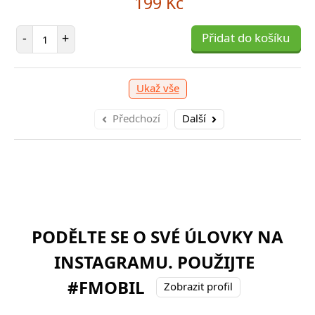
199 Kč
očet položek
P
+
Počet položek
Přidat do košíku
-
-
+
Přidat do košíku
Ukaž vše
Předchozí
Další
PODĚLTE SE O SVÉ ÚLOVKY NA
INSTAGRAMU. POUŽIJTE
#FMOBIL
Zobrazit profil