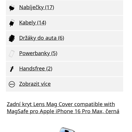
Nabíječky (17)
Kabely (14)
Držáky do auta (6)
Powerbanky (5)
Handsfree (2)
Zobrazit více
á nabíječka FIXED s 2xUSB výstupem, 17W
Zadní kryt Lens Mag Cover compatible with
Aliga
 Rapid Charge, bílá
MagSafe pro Apple iPhone 16 Pro Max, černá
Deliv