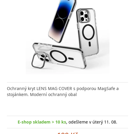
nabíječka FIXED zajistí rychlé a bezpečné nabíjení
Ochranný kryt LENS MAG COVER s podporou MagSafe a
Výkonná
 moderního smartphonu,
stojánkem. Moderní ochranný obal
Aligato
-shop skladem > 10 ks
, odešleme v úterý 11. 08.
E
E-shop skladem > 10 ks
, odešleme v úterý 11. 08.
249 Kč