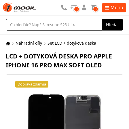
Menu
0
0
Vyhledávání
Hledat
Náhradní díly
Set LCD + dotyková deska
Zde
se
LCD + DOTYKOVÁ DESKA PRO APPLE
nacházíte:
IPHONE 16 PRO MAX SOFT OLED
Doprava zdarma