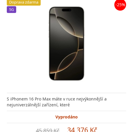
Doprava zdarma
-25%
5G
S iPhonem 16 Pro Max máte v ruce nejvýkonnější a
nejuniverzálnější zařízení, které
Vyprodáno
34 376 Kč
45 859 Kč