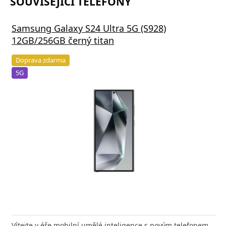
SOUVISEJÍCÍ TELEFONY
Samsung Galaxy S24 Ultra 5G (S928)
12GB/256GB černý titan
Doprava zdarma
5G
Vítejte v éře mobilní umělé inteligence s novým telefonem