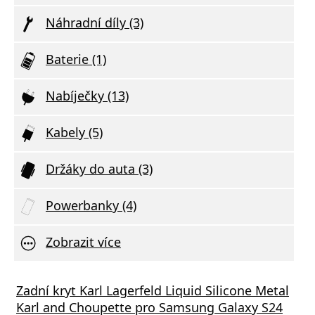
Náhradní díly (3)
Baterie (1)
Nabíječky (13)
Kabely (5)
Držáky do auta (3)
Powerbanky (4)
Zobrazit více
nek FIXED Powerstation pro Samsung s
Zadní kryt Karl Lagerfeld Liquid Silicone Metal
Síťov
átovým nabíjením až pro 3 zařízení,
Karl and Choupette pro Samsung Galaxy S24
výstu