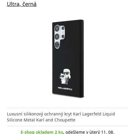
5W+2.5W, černý
Ultra, černá
Minimal
výkone
ová nabíječka v minimalistickém designu, která
Luxusní silikonový ochranný kryt Karl Lagerfeld Liquid
současně nabíjet telefon,
Silicone Metal Karl and Choupette
-shop skladem > 10 ks
E-shop skladem 2 ks
, odešleme v úterý 11. 08.
, odešleme v úterý 11. 08.
E