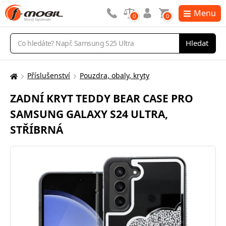
Menu
0
0
Vyhledávání
Hledat
Příslušenství
Pouzdra, obaly, kryty
Zde
se
ZADNÍ KRYT TEDDY BEAR CASE PRO
nacházíte:
SAMSUNG GALAXY S24 ULTRA,
STŘÍBRNÁ