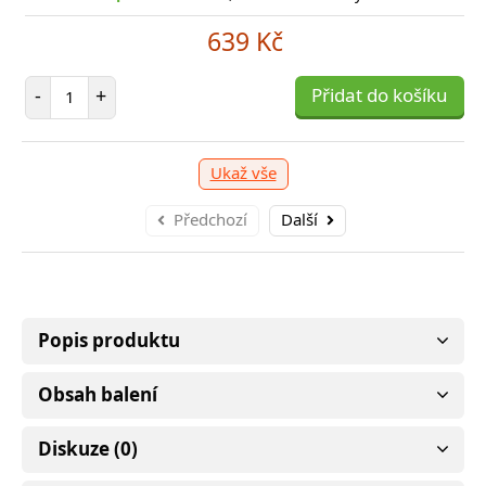
859 Kč
639 Kč
očet položek
Počet položek
P
+
-
+
Přidat do košíku
Přidat do košíku
-
Ukaž vše
Předchozí
Další
Popis produktu
Obsah balení
Diskuze (0)