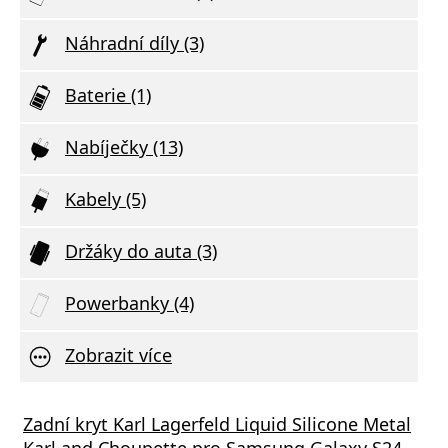
Náhradní díly (3)
Baterie (1)
Nabíječky (13)
Kabely (5)
Držáky do auta (3)
Powerbanky (4)
Zobrazit více
á nabíječka FIXED Mini s USB-C a USB
Zadní kryt Karl Lagerfeld Liquid Silicone Metal
pem, podpora PD, 45W, bílá
Karl and Choupette pro Samsung Galaxy S24