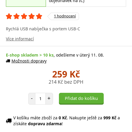
objednávek na IČ)
1 hodnocení
Rychlá USB nabíječka s portem USB-C
Více informací
E-shop skladem > 10 ks
, odešleme v úterý 11. 08.
Možnosti dopravy
259 Kč
214 Kč bez DPH
Počet položek
-
+
Přidat do košíku
V košíku máte zboží za
0 Kč
. Nakupte ještě za
999 Kč
a
získáte
dopravu zdarma
!