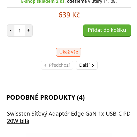
-shop skladem > 10 ks
E-shop skladem 2 ks
, odešleme v úterý 11. 08.
, odešleme v úterý 11. 08.
609 Kč
639 Kč
očet položek
Počet položek
+
-
+
Přidat do košíku
Přidat do košíku
Ukaž vše
Předchozí
Další
PODOBNÉ PRODUKTY (4)
Swissten Síťový Adaptér Edge GaN 1x USB-C PD
20W bílá