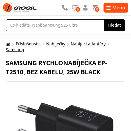
Menu
0
0
Vyhledávání
Hledat
Příslušenství
Nabíječky
Nabíjecí adaptéry
Zde
Samsung
se
nacházíte:
SAMSUNG RYCHLONABÍJEČKA EP-
T2510, BEZ KABELU, 25W BLACK