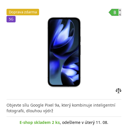
Doprava zdarma
5G
Přid
do
Objevte sílu Google Pixel 9a, který kombinuje inteligentní
poro
fotografii, dlouhou výdrž
E-shop skladem 2 ks
, odešleme v úterý 11. 08.