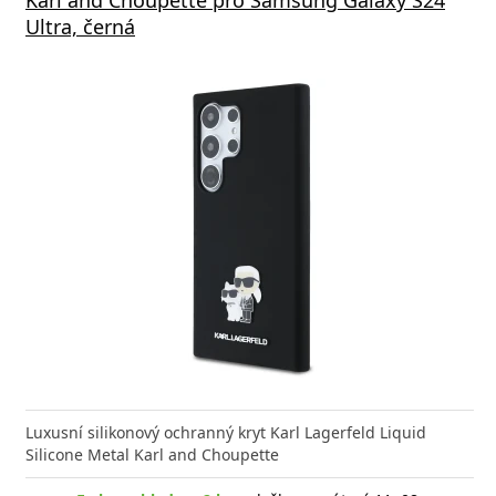
Ultra, černá
istická nabíječka nové generace FIXED Mini s
m 45W a dvojicí portů USB-C
Luxusní silikonový ochranný kryt Karl Lagerfeld Liquid
Silicone Metal Karl and Choupette