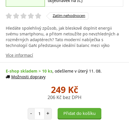
objednávek na IČ)
Zatím nehodnocen
Hledáte spolehlivý způsob, jak bleskově doplnit energii
svému smartphonu, a přitom netoužíte po nevzhledných a
rozměrných adaptérech? Tato moderní nabíječka s
technologií GaN představuje ideální balanc mezi výko
Více informací
E-shop skladem > 10 ks
, odešleme v úterý 11. 08.
Možnosti dopravy
249 Kč
206 Kč bez DPH
Počet položek
-
+
Přidat do košíku