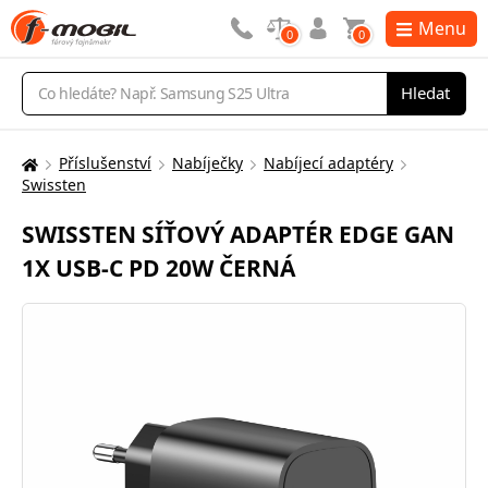
Menu
0
0
Vyhledávání
Hledat
Příslušenství
Nabíječky
Nabíjecí adaptéry
Zde
Swissten
se
nacházíte:
SWISSTEN SÍŤOVÝ ADAPTÉR EDGE GAN
1X USB-C PD 20W ČERNÁ