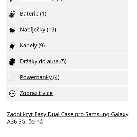
Baterie (1)
Nabíječky (13)
Kabely (9)
Držáky do auta (5)
Powerbanky (4)
Zobrazit více
Zadní kryt Easy Dual Case pro Samsung Galaxy
A36 5G, černá