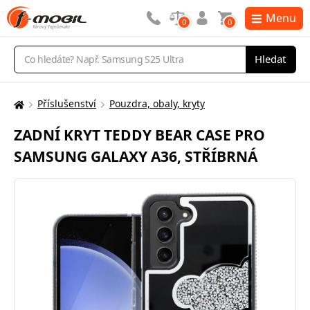
Menu
0
0
Vyhledávání
Hledat
Příslušenství
Pouzdra, obaly, kryty
Zde
se
ZADNÍ KRYT TEDDY BEAR CASE PRO
nacházíte:
SAMSUNG GALAXY A36, STŘÍBRNÁ