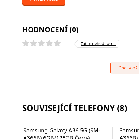
HODNOCENÍ (0)
Zatím nehodnocen
Chci vlož
SOUVISEJÍCÍ TELEFONY (8)
Samsung Galaxy A36 5G (SM-
Samsun
A366B) 6GB/128GB Černá
A366B)