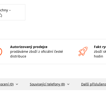
echny –
Č)
Autorizovaný prodejce
Fakt ry
prodáváme zboží z oficiální české
zboží s
distribuce
hodin
ocení (0)
Související telefony (8)
Další příslušens