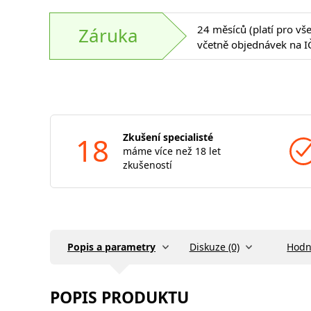
24 měsíců (platí pro vš
Záruka
včetně objednávek na I
18
Zkušení specialisté
máme více než 18 let
zkušeností
Popis a parametry
Diskuze (0)
Hodn
POPIS PRODUKTU