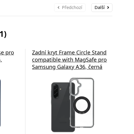
Předchozí
Další
1)
se pro
Zadní kryt Frame Circle Stand
Zad
,
compatible with MagSafe pro
com
Samsung Galaxy A36, černá
Sam
tra