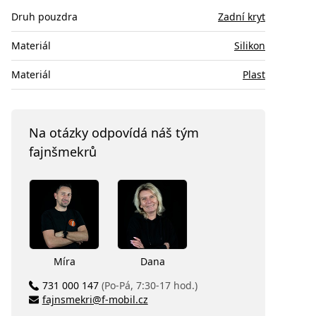
Druh pouzdra
Zadní kryt
Materiál
Silikon
Materiál
Plast
Na otázky odpovídá náš tým
fajnšmekrů
Míra
Dana
731 000 147
(Po-Pá, 7:30-17 hod.)
fajnsmekri@f-mobil.cz