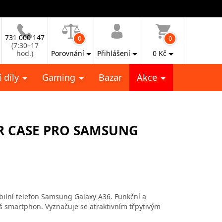
731 000 147
0
0
(7:30–17
hod.)
Porovnání
Přihlášení
0
Kč
 díly
Gaming
Bazar
Akce
R CASE PRO SAMSUNG
ilní telefon Samsung Galaxy A36. Funkční a
váš smartphon. Vyznačuje se atraktivním třpytivým