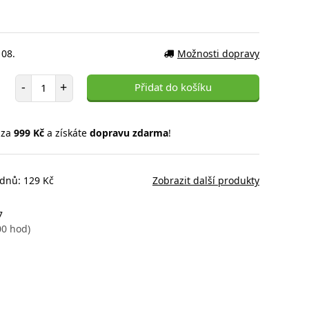
 08.
Možnosti dopravy
Počet položek
-
+
Přidat do košíku
 za
999 Kč
a získáte
dopravu zdarma
!
 dnů: 129 Kč
Zobrazit další produkty
7
00 hod)