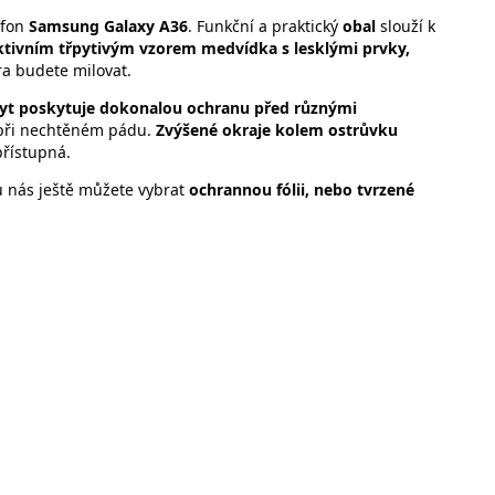
efon
Samsung Galaxy A36
. Funkční a praktický
obal
slouží k
ktivním třpytivým vzorem medvídka s lesklými prvky,
a budete milovat.
yt poskytuje dokonalou ochranu před různými
e při nechtěném pádu.
Zvýšené okraje kolem ostrůvku
přístupná.
 u nás ještě můžete vybrat
ochrannou fólii, nebo
tvrzené