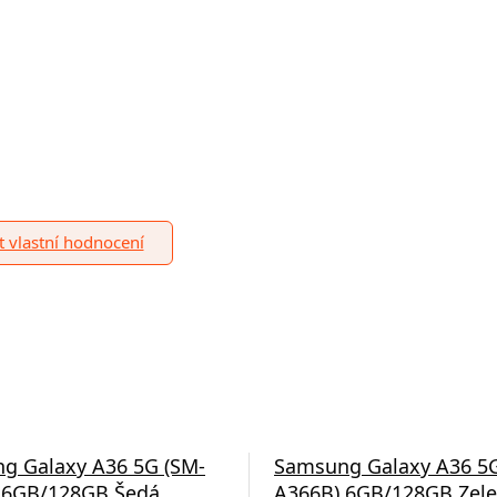
it vlastní hodnocení
g Galaxy A36 5G (SM-
Samsung Galaxy A36 5G
 6GB/128GB Šedá
A366B) 6GB/128GB Zel