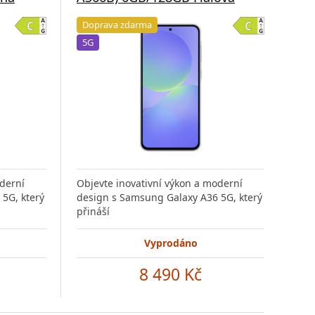
Doprava zdarma
Do
5G
5G
oderní
Objevte inovativní výkon a moderní
Obje
5G, který
design s Samsung Galaxy A36 5G, který
desi
přináší
přin
Vyprodáno
8 490 Kč