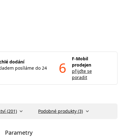
F-Mobil
chlé dodání
6
prodejen
kladem posíláme do 24
přijďte se
poradit
tví (201)
Podobné produkty (3)
Parametry