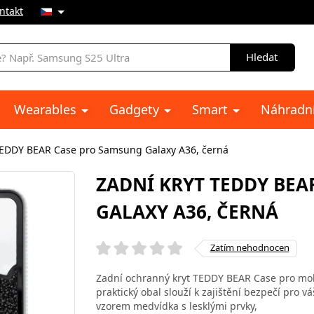
ntakt
Hledat
Wearables
Gadgety
Smart
Náhradní
TEDDY BEAR Case pro Samsung Galaxy A36, černá
ZADNÍ KRYT TEDDY BEA
GALAXY A36, ČERNÁ
Zatím nehodnocen
Zadní ochranný kryt TEDDY BEAR Case pro mob
praktický obal slouží k zajištění bezpečí pro 
vzorem medvídka s lesklými prvky,