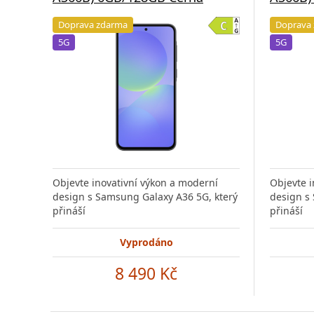
Doprava zdarma
Doprava
5G
5G
Objevte inovativní výkon a moderní
Objevte i
design s Samsung Galaxy A36 5G, který
design s
přináší
přináší
Vyprodáno
8 490 Kč