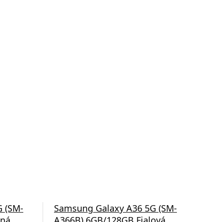
 (SM-
Samsung Galaxy A36 5G (SM-
Sam
ená
A366B) 6GB/128GB Fialová
A3