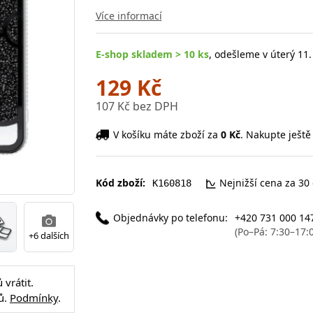
Více informací
E-shop skladem > 10 ks
, odešleme v úterý 11.
129 Kč
107 Kč bez DPH
V košíku máte zboží za
0 Kč
. Nakupte ještě
Kód zboží:
Nejnižší cena za 30
K160818
Objednávky po telefonu:
+420 731 000 14
(Po–Pá: 7:30–17:
+6 dalších
vrátit.
ů.
Podmínky
.