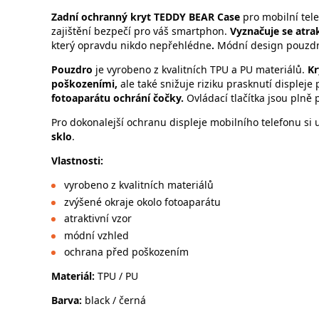
Zadní ochranný kryt
TEDDY BEAR Case
pro mobilní tel
zajištění bezpečí pro váš smartphon.
Vyznačuje se atra
který opravdu nikdo nepřehlédne
.
Módní design pouzdr
Pouzdro
je vyrobeno z kvalitních TPU a PU materiálů.
Kr
poškozeními,
ale také snižuje riziku prasknutí displej
fotoaparátu ochrání čočky.
Ovládací tlačítka jsou plně 
Pro dokonalejší ochranu displeje mobilního telefonu si
sklo
.
Vlastnosti
:
vyrobeno z kvalitních materiálů
zvýšené okraje okolo fotoaparátu
atraktivní vzor
módní vzhled
ochrana před poškozením
Materiál:
TPU / PU
Barva:
black / černá