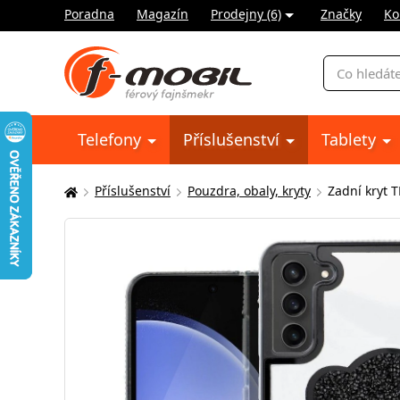
Poradna
Magazín
Prodejny (6)
Značky
Ko
Vyhledávání
Telefony
Příslušenství
Tablety
Příslušenství
Pouzdra, obaly, kryty
Zadní kryt 
Zde
se
nacházíte: