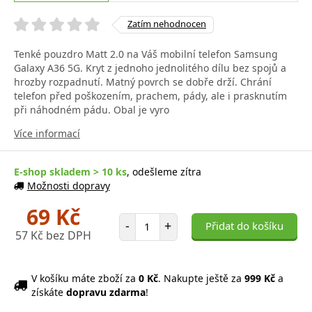
Zatím nehodnocen
Tenké pouzdro Matt 2.0 na Váš mobilní telefon Samsung
Galaxy A36 5G. Kryt z jednoho jednolitého dílu bez spojů a
hrozby rozpadnutí. Matný povrch se dobře drží. Chrání
telefon před poškozením, prachem, pády, ale i prasknutím
při náhodném pádu. Obal je vyro
Více informací
E-shop skladem > 10 ks
, odešleme zítra
Možnosti dopravy
69 Kč
Počet položek
-
+
Přidat do košíku
57 Kč bez DPH
V košíku máte zboží za
0 Kč
. Nakupte ještě za
999 Kč
a
získáte
dopravu zdarma
!