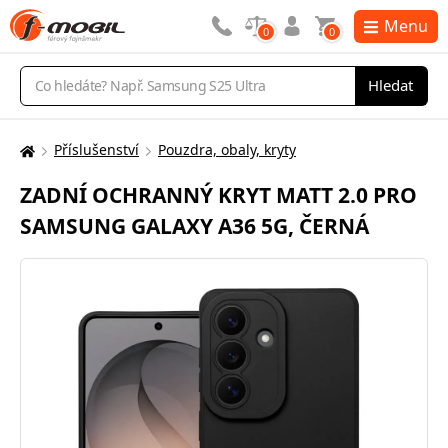
Menu
0
0
Vyhledávání
Hledat
Příslušenství
Pouzdra, obaly, kryty
Zde
se
ZADNÍ OCHRANNÝ KRYT MATT 2.0 PRO
nacházíte:
SAMSUNG GALAXY A36 5G, ČERNÁ