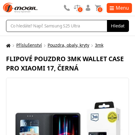
Menu
0
0
Vyhledávání
Hledat
Příslušenství
Pouzdra, obaly, kryty
3mk
Zde
se
FLIPOVÉ POUZDRO 3MK WALLET CASE
nacházíte:
PRO XIAOMI 17, ČERNÁ