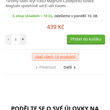
e kvalitní GaN nabíječku s vysokým výkonem a malými
Tvrzený zadní kryt FIXED MagPure s podporou funkce
Výkonná
? Našli jste správně.
MagSafe spolehlivě udrží váš Xiaomi
univerz
E-shop skladem > 10 ks
, odešleme v pondělí 10. 08.
E-sho
shop skladem > 10 ks
, odešleme v pondělí 10. 08.
439 Kč
399 Kč
Počet položek
-
+
Přidat do košíku
očet položek
P
+
Přidat do košíku
-
Ukaž všech 18 produktů
Předchozí
Další
PODĚLTE SE O SVÉ ÚLOVKY NA