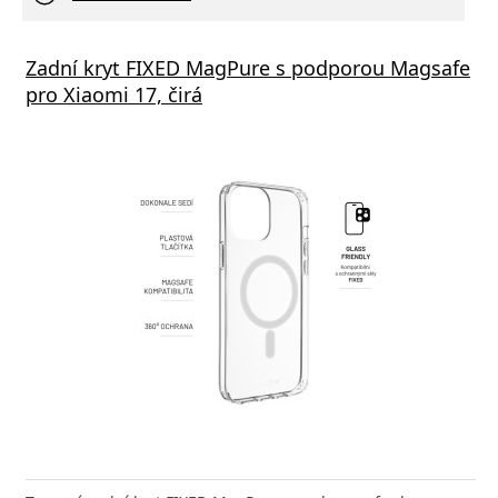
STEN SÍŤOVÝ ADAPTÉR GaN 1x USB-C 35W
Zadní kryt FIXED MagPure s podporou Magsafe
Xiaom
R DELIVERY ČERNÝ
pro Xiaomi 17, čirá
(Type