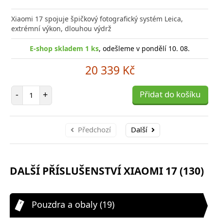
Přid
do
Xiaomi 17 spojuje špičkový fotografický systém Leica,
poro
extrémní výkon, dlouhou výdrž
E-shop skladem 1 ks
, odešleme v pondělí 10. 08.
20 339 Kč
Počet položek
-
+
Přidat do košíku
Předchozí
Další
DALŠÍ PŘÍSLUŠENSTVÍ XIAOMI 17 (130)
Pouzdra a obaly (19)