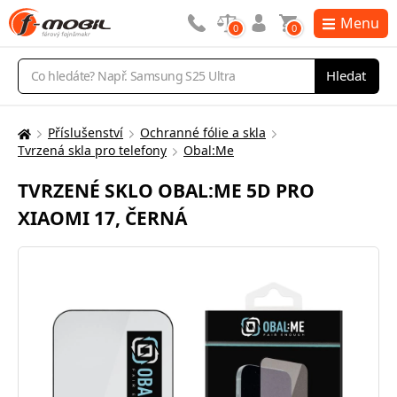
Menu
0
0
Vyhledávání
Hledat
Příslušenství
Ochranné fólie a skla
Zde
Tvrzená skla pro telefony
Obal:Me
se
nacházíte:
TVRZENÉ SKLO OBAL:ME 5D PRO
XIAOMI 17, ČERNÁ