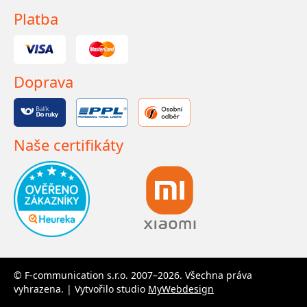
Platba
Doprava
Naše certifikáty
© F-communication s.r.o. 2007–2026. Všechna práva
vyhrazena. | Vytvořilo studio
MyWebdesign