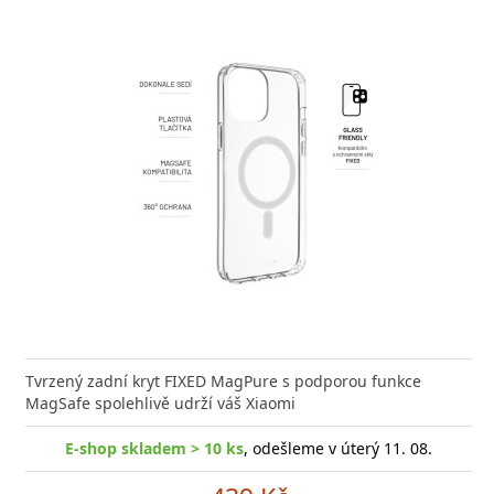
e kvalitní GaN nabíječku s vysokým výkonem a malými
Tvrzený zadní kryt FIXED MagPure s podporou funkce
Výkonná
? Našli jste správně.
MagSafe spolehlivě udrží váš Xiaomi
univerz
E-shop skladem > 10 ks
, odešleme v úterý 11. 08.
-shop skladem > 10 ks
, odešleme v úterý 11. 08.
E