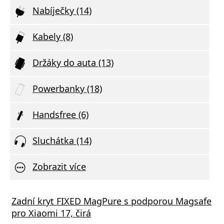
Nabíječky (14)
Kabely (8)
Držáky do auta (13)
Powerbanky (18)
Handsfree (6)
Sluchátka (14)
Zobrazit více
STEN SÍŤOVÝ ADAPTÉR GaN 1x USB-C 35W
Zadní kryt FIXED MagPure s podporou Magsafe
Xiaom
R DELIVERY ČERNÝ
pro Xiaomi 17, čirá
(Type