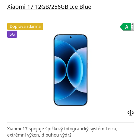
Xiaomi 17 12GB/256GB Ice Blue
Doprava zdarma
5G
Přid
do
Xiaomi 17 spojuje špičkový fotografický systém Leica,
poro
extrémní výkon, dlouhou výdrž