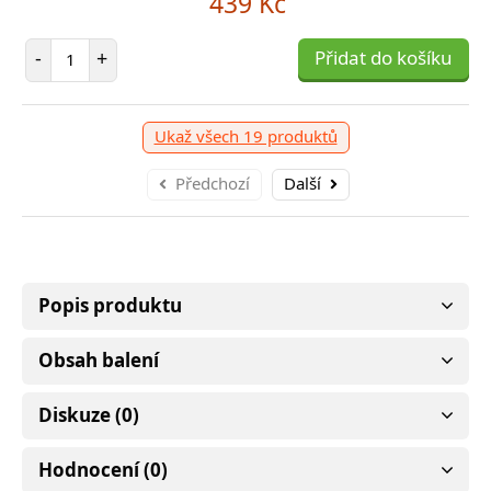
439 Kč
399 Kč
Počet položek
-
+
Přidat do košíku
očet položek
P
+
Přidat do košíku
-
Ukaž všech 19 produktů
Předchozí
Další
Popis produktu
Obsah balení
Diskuze (0)
Hodnocení (0)