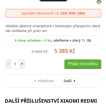
Přid
do
Speciální akce končí za:
23d: 05h: 20m
poro
Hledáte výkonný smartphone s bleskovým připojením, který
vás nezklame při práci ani
E-shop skladem > 5 ks
, odešleme v úterý 11. 08.
5 389 Kč
5 444 Kč
Počet položek
-
+
Přidat do košíku
Předchozí
Další
DALŠÍ PŘÍSLUŠENSTVÍ XIAOMI REDMI