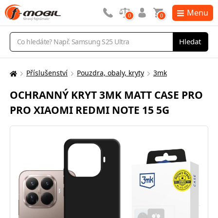
Menu
0
0
Vyhledávání
Hledat
Příslušenství
Pouzdra, obaly, kryty
3mk
Zde
se
OCHRANNÝ KRYT 3MK MATT CASE PRO
nacházíte:
PRO XIAOMI REDMI NOTE 15 5G