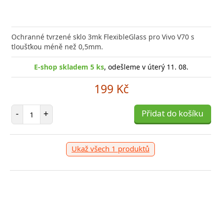
or Audio Combo 3v1 JEDNO balení, TŘI produkty
Ochranné tvrzené sklo 3mk FlexibleGlass pro Vivo V70 s
tní zvuková výbava pro
tloušťkou méně než 0,5mm.
E-shop skladem 5 ks
, odešleme v úterý 11. 08.
199 Kč
-shop skladem > 5 ks
, odešleme v úterý 11. 08.
Počet položek
-
+
Přidat do košíku
999 Kč
očet položek
+
Přidat do košíku
Ukaž všech 1 produktů