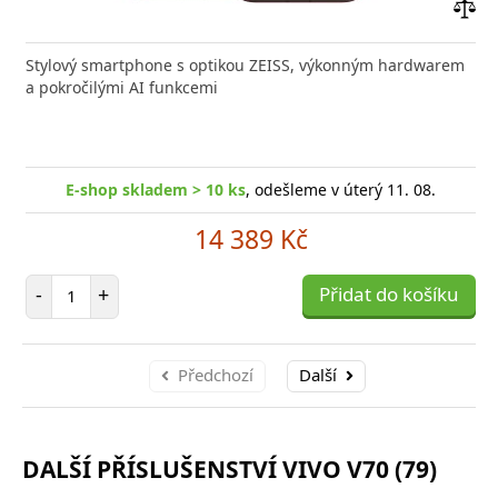
Přid
do
Stylový smartphone s optikou ZEISS, výkonným hardwarem
poro
a pokročilými AI funkcemi
E-shop skladem > 10 ks
, odešleme v úterý 11. 08.
14 389 Kč
Počet položek
-
+
Přidat do košíku
Předchozí
Další
DALŠÍ PŘÍSLUŠENSTVÍ VIVO V70 (79)