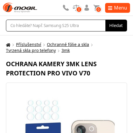
Menu
0
0
Vyhledávání
Hledat
Příslušenství
Ochranné fólie a skla
Zde
Tvrzená skla pro telefony
3mk
se
nacházíte:
OCHRANA KAMERY 3MK LENS
PROTECTION PRO VIVO V70