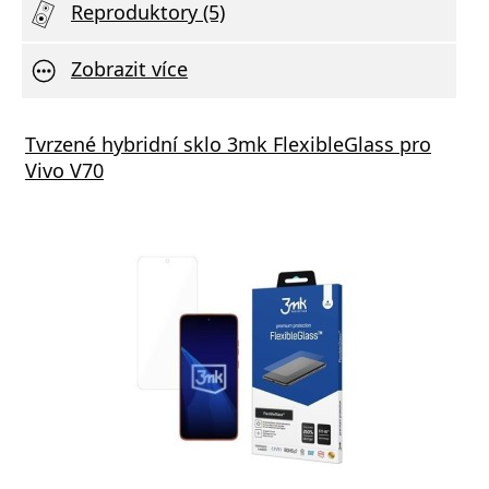
Reproduktory (5)
Zobrazit více
tor Audio Combo 3v1
Tvrzené hybridní sklo 3mk FlexibleGlass pro
Vivo V70
va zdarma