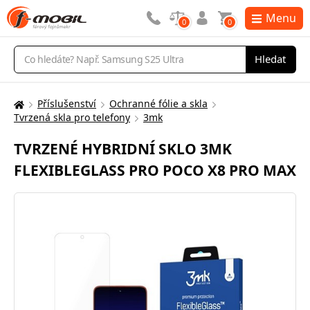
Menu
0
0
Vyhledávání
Hledat
Příslušenství
Ochranné fólie a skla
Zde
Tvrzená skla pro telefony
3mk
se
nacházíte:
TVRZENÉ HYBRIDNÍ SKLO 3MK
FLEXIBLEGLASS PRO POCO X8 PRO MAX