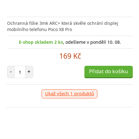
or Audio Combo 3v1 JEDNO balení, TŘI produkty
Ochranná fólie 3mk ARC+ která skvěle ochrání displej
tní zvuková výbava pro
mobilního telefonu Poco X8 Pro
E-shop skladem 2 ks
, odešleme v pondělí 10. 08.
169 Kč
shop skladem > 5 ks
, odešleme v pondělí 10. 08.
Počet položek
-
+
Přidat do košíku
999 Kč
očet položek
+
Přidat do košíku
Ukaž všech 1 produktů