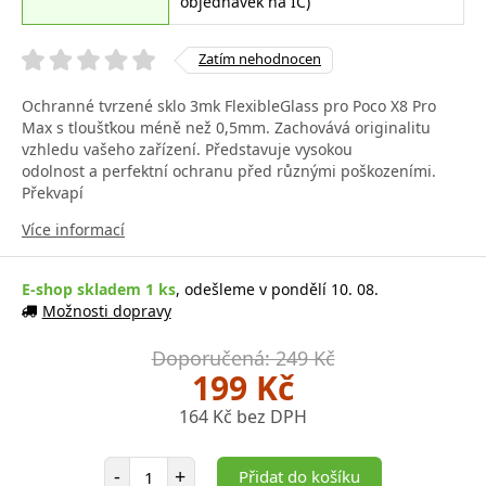
objednávek na IČ)
Zatím nehodnocen
Ochranné tvrzené sklo 3mk FlexibleGlass pro Poco X8 Pro
Max s tloušťkou méně než 0,5mm. Zachovává originalitu
vzhledu vašeho zařízení. Představuje vysokou
odolnost a perfektní ochranu před různými poškozeními.
Překvapí
Více informací
E-shop skladem 1 ks
, odešleme v pondělí 10. 08.
Možnosti dopravy
Doporučená: 249 Kč
199 Kč
164 Kč bez DPH
Počet položek
-
+
Přidat do košíku