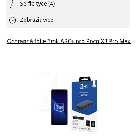
Selfie tyče (4)
Zobrazit více
tor Audio Combo 3v1
Ochranná fólie 3mk ARC+ pro Poco X8 Pro Max
va zdarma