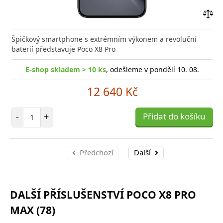
Přid
do
Špičkový smartphone s extrémním výkonem a revoluční
poro
baterií představuje Poco X8 Pro
E-shop skladem > 10 ks
, odešleme v pondělí 10. 08.
12 640 Kč
Počet položek
-
+
Přidat do košíku
Předchozí
Další
DALŠÍ PŘÍSLUŠENSTVÍ POCO X8 PRO
MAX (78)