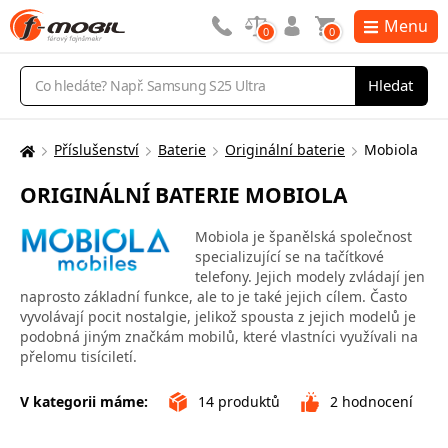
Menu
0
0
Vyhledávání
Hledat
Příslušenství
Baterie
Originální baterie
Mobiola
Zde
se
ORIGINÁLNÍ BATERIE MOBIOLA
nacházíte:
Mobiola je španělská společnost
specializující se na tačítkové
telefony. Jejich modely zvládají jen
naprosto základní funkce, ale to je také jejich cílem. Často
vyvolávají pocit nostalgie, jelikož spousta z jejich modelů je
podobná jiným značkám mobilů, které vlastníci využívali na
přelomu tisíciletí.
V kategorii máme:
14
produktů
2
hodnocení